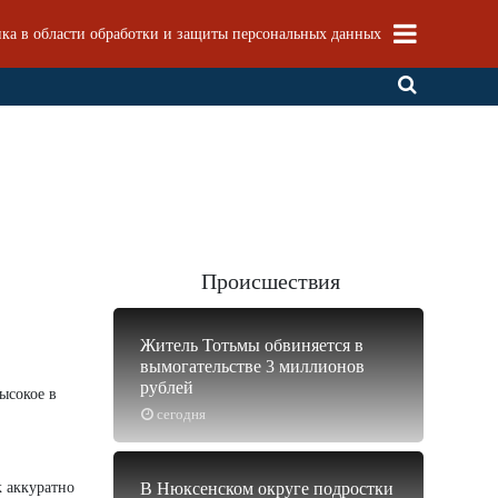
ка в области обработки и защиты персональных данных
Происшествия
Житель Тотьмы обвиняется в
вымогательстве 3 миллионов
рублей
ысокое в
сегодня
к аккуратно
В Нюксенском округе подростки