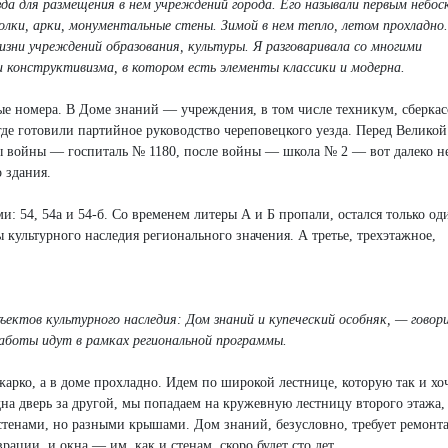
да для размещения в нем учреждений города. Его называли первым небос
лки, арки, монументальные стены. Зимой в нем тепло, летом прохладно.
изни учреждений образования, культуры. Я разговаривала со многими
 конструктивизма, в котором есть элементы классики и модерна.
е номера. В Доме знаний — учреждения, в том числе техникум, сберкасс
где готовили партийное руководство череповецкого уезда. Перед Великой
ды войны — госпиталь № 1180, после войны — школа № 2 — вот далеко 
 здания.
и: 54, 54а и 54-б. Со временем литеры А и Б пропали, остался только од
 культурного наследия регионального значения. А третье, трехэтажное,
ъектов культурного наследия: Дом знаний и купеческий особняк, — говор
аботы идут в рамках региональной программы.
арко, а в доме прохладно. Идем по широкой лестнице, которую так и хо
дна дверь за другой, мы попадаем на кружевную лестницу второго этажа
стенами, но разными крышами. Дом знаний, безусловно, требует ремонта
ации, и окна — им, как и стенам, скоро будет сто лет.