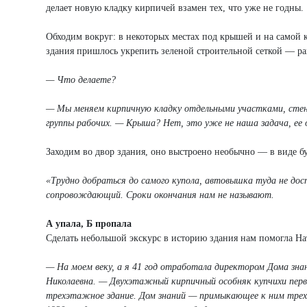
делает новую кладку кирпичей взамен тех, что уже не годны.
Обходим вокруг: в некоторых местах под крышей и на самой 
здания пришлось укрепить зеленой строительной сеткой — ра
— Что делаете?
— Мы меняем кирпичную кладку отдельными участками, стен
группы рабочих. — Крыша? Нет, это уже не наша задача, ее
Заходим во двор здания, оно выстроено необычно — в виде бу
«Трудно добраться до самого купола, автовышка туда не дос
сопровождающий. Сроки окончания нам не называют.
А упала, Б пропала
Сделать небольшой экскурс в историю здания нам помогла На
— На моем веку, а я 41 год отработала директором Дома зна
Николаевна. — Двухэтажный кирпичный особняк купчихи первой
трехэтажное здание. Дом знаний — примыкающее к ним трех