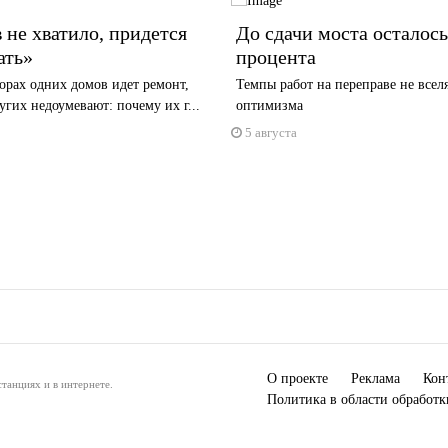
 не хватило, придется
До сдачи моста осталось
ать»
процента
орах одних домов идет ремонт,
Темпы работ на переправе не всел
гих недоумевают: почему их г...
оптимизма
5 августа
О проекте
Реклама
Кон
танциях и в интернете.
Политика в области обработ