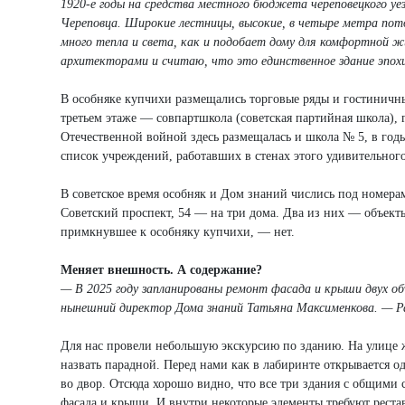
1920-е годы на средства местного бюджета череповецкого уез
Череповца. Широкие лестницы, высокие, в четыре метра пото
много тепла и света, как и подобает дому для комфортной ж
архитекторами и считаю, что это единственное здание эпохи
В особняке купчихи размещались торговые ряды и гостиничны
третьем этаже — совпартшкола (советская партийная школа), 
Отечественной войной здесь размещалась и школа № 5, в го
список учреждений, работавших в стенах этого удивительного
В советское время особняк и Дом знаний числись под номерам
Советский проспект, 54 — на три дома. Два из них — объекты
примкнувшее к особняку купчихи, — нет.
Меняет внешность. А содержание?
— В 2025 году запланированы ремонт фасада и крыши двух об
нынешний директор Дома знаний Татьяна Максименкова. — Р
Для нас провели небольшую экскурсию по зданию. На улице ж
назвать парадной. Перед нами как в лабиринте открывается о
во двор. Отсюда хорошо видно, что все три здания с общими 
фасада и крыши. И внутри некоторые элементы требуют реставр