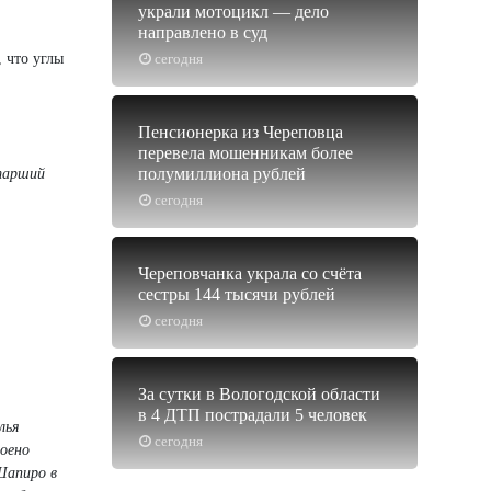
украли мотоцикл — дело
направлено в суд
 что углы
сегодня
Пенсионерка из Череповца
перевела мошенникам более
полумиллиона рублей
тарший
сегодня
Череповчанка украла со счёта
сестры 144 тысячи рублей
сегодня
За сутки в Вологодской области
в 4 ДТП пострадали 5 человек
лья
сегодня
роено
Шапиро в