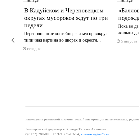
орбу
В Кадуйском и Череповецком
«Баллов
округах мусоровоз ждут по три
подожд
рийном
недели
Пока во дв
жильцы дру
Переполненные контейнеры и мусор вокруг -
Previous
типичная картина во дворах и окрестн...
5 августа
сегодня
Размещение рекламной и коммерческой информации на телеканалах, радиос
Коммерческий директор в Вологде Татьяна Антонова
8(8172) 280-003, +7 921 235-03-54,
antonova@ers35.ru