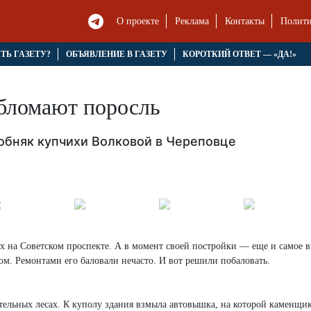
О проекте
Реклама
Контакты
Полити
ЯТЬ ГАЗЕТУ?
ОБЪЯВЛЕНИЕ В ГАЗЕТУ
КОРОТКИЙ ОТВЕТ — «ДА!»
обломают поросль
обняк купчихи Волковой в Череповце
 на Советском проспекте. А в момент своей постройки — еще и самое в
ом. Ремонтами его баловали нечасто. И вот решили побаловать.
тельных лесах. К куполу здания взмыла автовышка, на которой каменщи