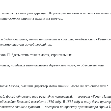
крыше растут молодые деревца. Штукатурка местами осыпается настолько,
ньше осколки кирпича падали на тротуар.
ы будем очищать, затем шпаклевать и красить, — объясняет «Речи» с
 отремонтирует другой подрядчик.
квы П. Здесь стены тоже в лесах, строительных.
танет, придется изготавливать деревянные леса», — объясняет наш
талья Хазова, бывший директор Дома знаний. Часто ли его обновляли?
ний, фасад обновляли три раза. Это четвертый, — говорит «Речи» Ната
 гильдии Волковой возведен в 1860 году. В 1881 году к нему было прист
этажное здание с куполом — построен по проекту архитектора Арона 