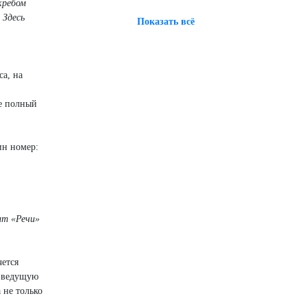
кребом
 Здесь
Показать всё
а, на
не полный
ин номер:
ит «Речи»
чется
, ведущую
 не только