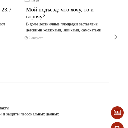
 23,7
Мой подъезд: что хочу, то и
В Чер
ворочу?
учили
яют
В доме лестничные площадки заставлены
Стены, г
детскими колясками, ящиками, самокатами
снесут п
next
2 августа
29 июл
такты
ки и защиты персональных данных