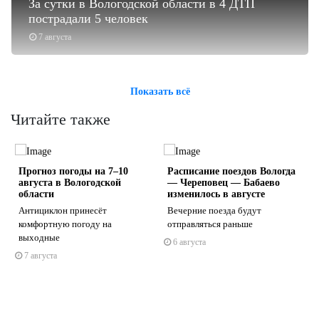
За сутки в Вологодской области в 4 ДТП
пострадали 5 человек
7 августа
Показать всё
Читайте также
Прогноз погоды на 7–10
Расписание поездов Вологда
августа в Вологодской
— Череповец — Бабаево
области
изменилось в августе
Антициклон принесёт
Вечерние поезда будут
комфортную погоду на
отправляться раньше
s
ne
выходные
6 августа
7 августа