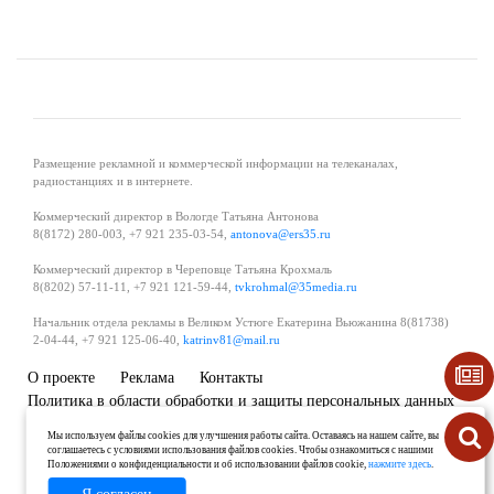
Размещение рекламной и коммерческой информации на телеканалах,
радиостанциях и в интернете.
Коммерческий директор в Вологде Татьяна Антонова
8(8172) 280-003, +7 921 235-03-54,
antonova@ers35.ru
Коммерческий директор в Череповце Татьяна Крохмаль
8(8202) 57-11-11, +7 921 121-59-44,
tvkrohmal@35media.ru
Начальник отдела рекламы в Великом Устюге Екатерина Вьюжанина 8(81738)
2-04-44, +7 921 125-06-40,
katrinv81@mail.ru
О проекте
Реклама
Контакты
Политика в области обработки и защиты персональных данных
Мы используем файлы cookies для улучшения работы сайта. Оставаясь на нашем сайте, вы
соглашаетесь с условиями использования файлов cookies. Чтобы ознакомиться с нашими
Положениями о конфиденциальности и об использовании файлов cookie,
нажмите здесь
.