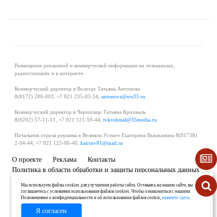
Размещение рекламной и коммерческой информации на телеканалах,
радиостанциях и в интернете.
Коммерческий директор в Вологде Татьяна Антонова
8(8172) 280-003, +7 921 235-03-54,
antonova@ers35.ru
Коммерческий директор в Череповце Татьяна Крохмаль
8(8202) 57-11-11, +7 921 121-59-44,
tvkrohmal@35media.ru
Начальник отдела рекламы в Великом Устюге Екатерина Вьюжанина 8(81738)
2-04-44, +7 921 125-06-40,
katrinv81@mail.ru
О проекте
Реклама
Контакты
Политика в области обработки и защиты персональных данных
Мы используем файлы cookies для улучшения работы сайта. Оставаясь на нашем сайте, вы
соглашаетесь с условиями использования файлов cookies. Чтобы ознакомиться с нашими
Положениями о конфиденциальности и об использовании файлов cookie,
нажмите здесь
.
Я согласен