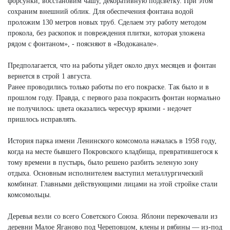
форсунки, восстановим чашу, декоративную подсветку. При этом
сохраним внешний облик. Для обеспечения фонтана водой
проложим 130 метров новых труб. Сделаем эту работу методом
прокола, без раскопок и повреждения плитки, которая уложена
рядом с фонтаном», - поясняют в «Водоканале».
Предполагается, что на работы уйдет около двух месяцев и фонтан
вернется в строй 1 августа.
Ранее проводились только работы по его покраске. Так было и в
прошлом году. Правда, с первого раза покрасить фонтан нормально
не получилось: цвета оказались чересчур яркими - недочет
пришлось исправлять.
История парка имени Ленинского комсомола началась в 1958 году,
когда на месте бывшего Покровского кладбища, превратившегося к
тому времени в пустырь, было решено разбить зеленую зону
отдыха. Основным исполнителем выступил металлургический
комбинат. Главными действующими лицами на этой стройке стали
комсомольцы.
Деревья везли со всего Советского Союза. Яблони перекочевали из
деревни Малое Яганово под Череповцом, клены и рябины — из-под