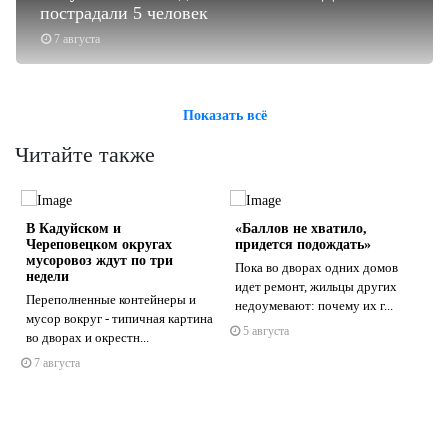
пострадали 5 человек
7 августа
Показать всё
Читайте также
В Кадуйском и
«Баллов не хватило,
Череповецком округах
придется подождать»
мусоровоз ждут по три
Пока во дворах одних домов
недели
идет ремонт, жильцы других
Переполненные контейнеры и
недоумевают: почему их г...
s
ne
мусор вокруг - типичная картина
5 августа
во дворах и окрестн...
7 августа