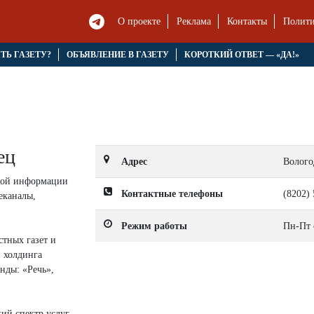
О проекте
Реклама
Контакты
Полити
ЯТЬ ГАЗЕТУ?
ОБЪЯВЛЕНИЕ В ГАЗЕТУ
КОРОТКИЙ ОТВЕТ — «ДА!»
ец
Адрес
Вологод
овой информации
Контактные телефоны
(8202) 
еканалы,
Режим работы
Пн-Пт 
стных газет и
 холдинга
енды: «Речь»,
й спектр услуг,