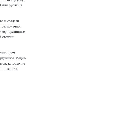
0 млн рублей в
ва и создали
ов, конечно,
е корпоративные
й степени
енно идем
трудников Медиа-
тов, которых не
 и покорить