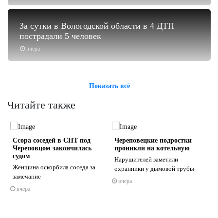
За сутки в Вологодской области в 4 ДТП
пострадали 5 человек
вчера
Показать всё
Читайте также
Ссора соседей в СНТ под
Череповецкие подростки
Череповцом закончилась
проникли на котельную
судом
Нарушителей заметили
Женщина оскорбила соседа за
охранники у дымовой трубы
замечание
вчера
s
ne
вчера