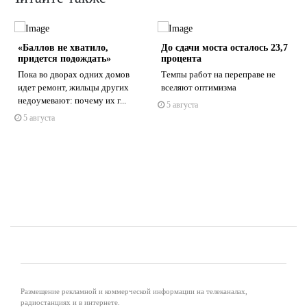
«Баллов не хватило,
До сдачи моста осталось 23,7
придется подождать»
процента
Пока во дворах одних домов
Темпы работ на переправе не
идет ремонт, жильцы других
вселяют оптимизма
недоумевают: почему их г...
5 августа
s
ne
5 августа
Размещение рекламной и коммерческой информации на телеканалах,
радиостанциях и в интернете.