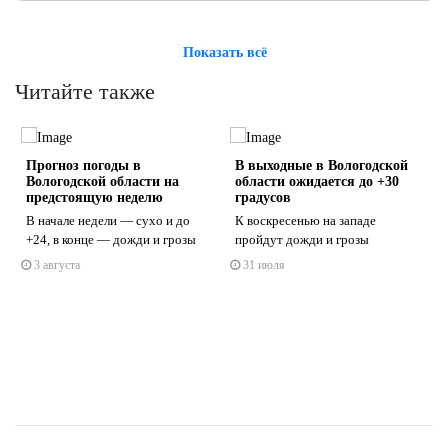
Показать всё
Читайте также
Прогноз погоды в
В выходные в Вологодской
Вологодской области на
области ожидается до +30
предстоящую неделю
градусов
т
В начале недели — сухо и до
К воскресенью на западе
+24, в конце — дожди и грозы
пройдут дожди и грозы
s
ne
3 августа
31 июля