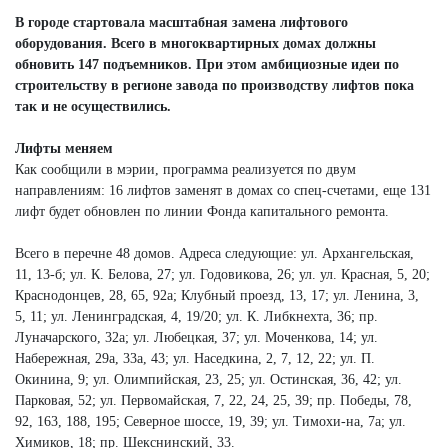
В городе стартовала масштабная замена лифтового
оборудования. Всего в многоквартирных домах должны
обновить 147 подъемников. При этом амбициозные идеи по
строительству в регионе завода по производству лифтов пока
так и не осуществились.
Лифты меняем
Как сообщили в мэрии, программа реализуется по двум
направлениям: 16 лифтов заменят в домах со спец-счетами, еще 131
лифт будет обновлен по линии Фонда капитального ремонта.
Всего в перечне 48 домов. Адреса следующие: ул. Архангельская,
11, 13-б; ул. К. Белова, 27; ул. Годовикова, 26; ул. ул. Красная, 5, 20;
Краснодонцев, 28, 65, 92а; Клубный проезд, 13, 17; ул. Ленина, 3,
5, 11; ул. Ленинградская, 4, 19/20; ул. К. Либкнехта, 36; пр.
Луначарского, 32а; ул. Любецкая, 37; ул. Моченкова, 14; ул.
Набережная, 29а, 33а, 43; ул. Наседкина, 2, 7, 12, 22; ул. П.
Окинина, 9; ул. Олимпийская, 23, 25; ул. Остинская, 36, 42; ул.
Парковая, 52; ул. Первомайская, 7, 22, 24, 25, 39; пр. Победы, 78,
92, 163, 188, 195; Северное шоссе, 19, 39; ул. Тимохи-на, 7а; ул.
Химиков, 18; пр. Шекснинский, 33.