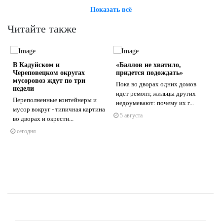
Показать всё
Читайте также
В Кадуйском и
«Баллов не хватило,
Череповецком округах
придется подождать»
мусоровоз ждут по три
Пока во дворах одних домов
недели
идет ремонт, жильцы других
Переполненные контейнеры и
недоумевают: почему их г...
s
ne
мусор вокруг - типичная картина
5 августа
во дворах и окрестн...
сегодня