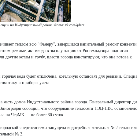
ще и на Индустриальный район. Фото: vk.com/gdsrs
печивает теплом всю "Фанеру", завершился капитальный ремонт конвекти
атном режиме, акт ввода в эксплуатацию от Ростехнадзора подписан.
и другие котлы и трубу, власти города констатируют, что она готова к
и горячая вода будет отключена, котельную остановят для ревизии. Специ
втоматику и приборы учета.
на часть домов Индустриального района города. Генеральный директор д
 Виноградов сообщил, что оборудование теплосети ТЭЦ-ПВС остановлено
ла на ЧерМК — не более 30 суток.
городской энергосистемы запущена водогрейная котельная № 2 теплосило
тельной № 3.