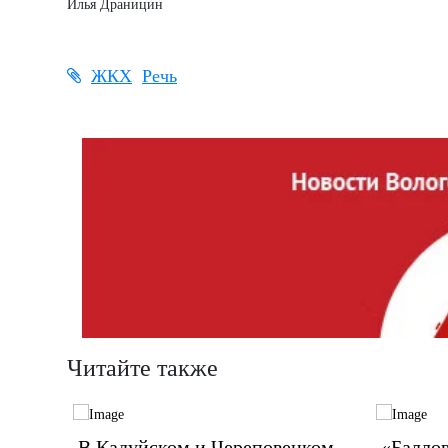
Илья Драницин
ЖКХ
Речь
Читайте также
орбу
В Кадуйском и Череповецком
«Баллов