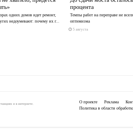
ать»
процента
орах одних домов идет ремонт,
Темпы работ на переправе не всел
гих недоумевают: почему их г...
оптимизма
5 августа
О проекте
Реклама
Кон
танциях и в интернете.
Политика в области обработ