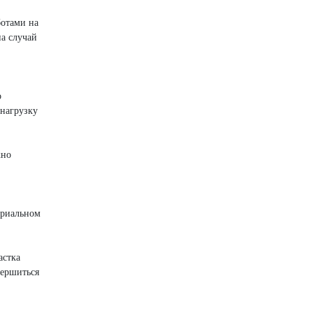
ботами на
на случай
о
 нагрузку
жно
триальном
астка
вершиться