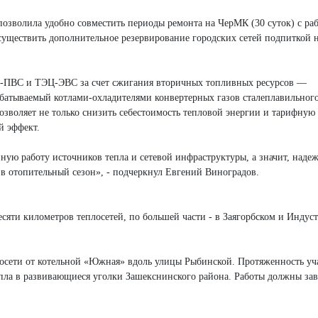
позволила удобно совместить периоды ремонта на ЧерМК (30 суток) с ра
осуществить дополнительное резервирование городских сетей подпиткой 
ЭЦ-ПВС и ТЭЦ-ЭВС за счет сжигания вторичных топливных ресурсов —
рабатываемый котлами-охладителями конвертерных газов сталеплавильног
озволяет не только снизить себестоимость тепловой энергии и тарифную
й эффект.
йную работу источников тепла и сетевой инфраструктуры, а значит, наде
 отопительный сезон», - подчеркнул Евгений Виноградов.
есяти километров теплосетей, по большей части - в Заягорбском и Индус
лосети от котельной «Южная» вдоль улицы Рыбинской. Протяженность уч
тепла в развивающиеся уголки Зашекснинского района. Работы должны за