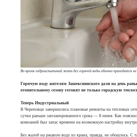
Во время гидроиспытаний жить без горячей воды обычно приходится не
Горячую воду жителям Зашекснинского дали на день рань
отопительному сезону готовят не только городскую тепло
Теперь Индустриальный
В Череповце завершились плановые ремонты на тепловых сет
сутки раньше запланированного срока — 8 июня. Как пояснил
компаний был запас времени на возможную настройку внутр
Без жалоб на ржавую воду из крана, правда, не обошлось. С 