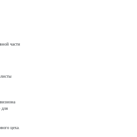
вной части
алисты
ивизиона
 для
вого цеха.