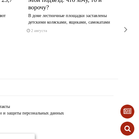
ворочу?
учили
яют
В доме лестничные площадки заставлены
Стены, г
детскими колясками, ящиками, самокатами
снесут п
next
2 августа
29 июл
такты
ки и защиты персональных данных