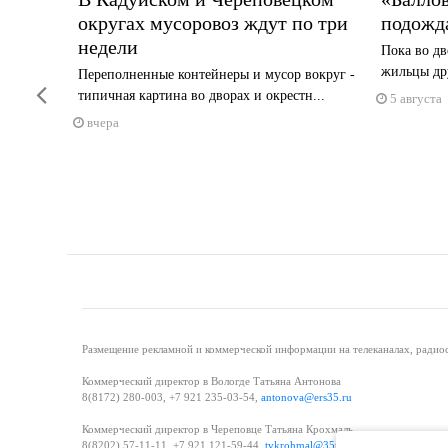
округах мусоровоз ждут по три
подожд
рийном
недели
Пока во дв
жильцы дру
Переполненные контейнеры и мусор вокруг -
Previous
типичная картина во дворах и окрестн...
5 августа
вчера
Размещение рекламной и коммерческой информации на телеканалах, радиос
Коммерческий директор в Вологде Татьяна Антонова
8(8172) 280-003, +7 921 235-03-54,
antonova@ers35.ru
Коммерческий директор в Череповце Татьяна Крохмаль
8(8202) 57-11-11, +7 921 121-59-44,
tvkrohmal@35media.ru