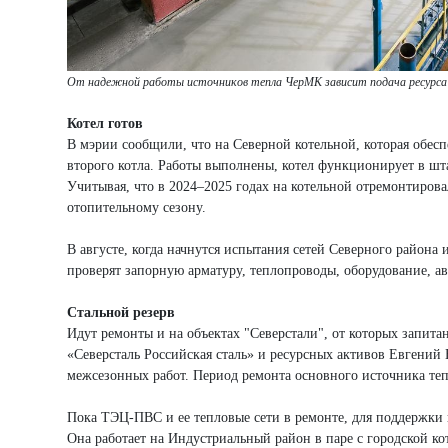
От надежной работы источников тепла ЧерМК зависит подача ресурса е
Котел готов
В мэрии сообщили, что на Северной котельной, которая обес
второго котла. Работы выполнены, котел функционирует в шт
Учитывая, что в 2024–2025 годах на котельной отремонтировал
отопительному сезону.
В августе, когда начнутся испытания сетей Северного района 
проверят запорную арматуру, теплопроводы, оборудование, а
Стальной резерв
Идут ремонты и на объектах "Северстали", от которых запита
«Северсталь Российская сталь» и ресурсных активов Евгений
межсезонных работ. Период ремонта основного источника теп
Пока ТЭЦ-ПВС и ее тепловые сети в ремонте, для поддержки 
Она работает на Индустриальный район в паре с городской ко