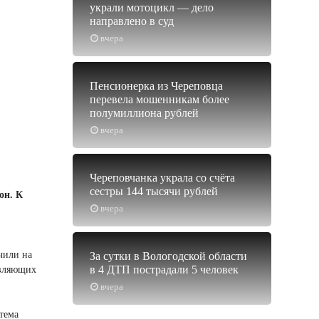
украли мотоцикл — дело
направлено в суд
вчера
Пенсионерка из Череповца
перевела мошенникам более
полумиллиона рублей
вчера
Череповчанка украла со счёта
сестры 144 тысячи рублей
он. К
вчера
чили на
За сутки в Вологодской области
в 4 ДТП пострадали 5 человек
авляющих
вчера
стема