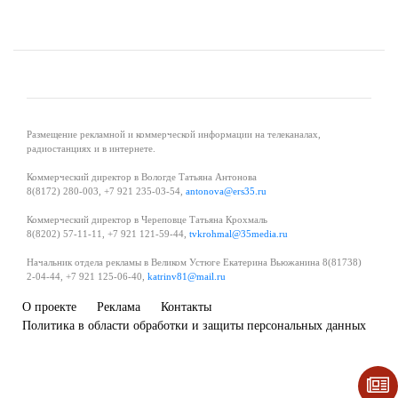
Размещение рекламной и коммерческой информации на телеканалах,
радиостанциях и в интернете.
Коммерческий директор в Вологде Татьяна Антонова
8(8172) 280-003, +7 921 235-03-54,
antonova@ers35.ru
Коммерческий директор в Череповце Татьяна Крохмаль
8(8202) 57-11-11, +7 921 121-59-44,
tvkrohmal@35media.ru
Начальник отдела рекламы в Великом Устюге Екатерина Вьюжанина 8(81738)
2-04-44, +7 921 125-06-40,
katrinv81@mail.ru
О проекте
Реклама
Контакты
Политика в области обработки и защиты персональных данных