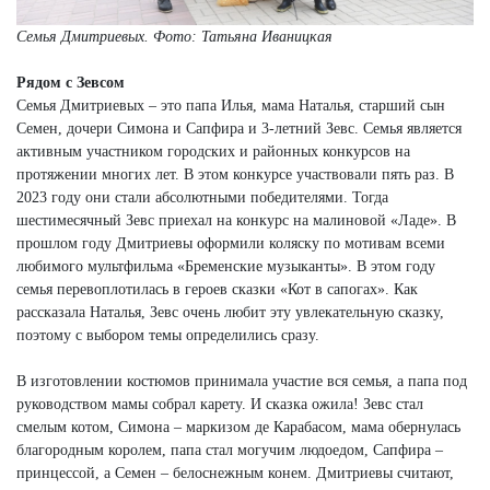
Семья Дмитриевых.
Фото: Татьяна Иваницкая
Рядом с Зевсом
Семья Дмитриевых – это папа Илья, мама Наталья, старший сын
Семен, дочери Симона и Сапфира и 3-летний Зевс. Семья является
активным участником городских и районных конкурсов на
протяжении многих лет. В этом конкурсе участвовали пять раз. В
2023 году они стали абсолютными победителями. Тогда
шестимесячный Зевс приехал на конкурс на малиновой «Ладе». В
прошлом году Дмитриевы оформили коляску по мотивам всеми
любимого мультфильма «Бременские музыканты». В этом году
семья перевоплотилась в героев сказки «Кот в сапогах». Как
рассказала Наталья, Зевс очень любит эту увлекательную сказку,
поэтому с выбором темы определились сразу.
В изготовлении костюмов принимала участие вся семья, а папа под
руководством мамы собрал карету. И сказка ожила! Зевс стал
смелым котом, Симона – маркизом де Карабасом, мама обернулась
благородным королем, папа стал могучим людоедом, Сапфира –
принцессой, а Семен – белоснежным конем. Дмитриевы считают,