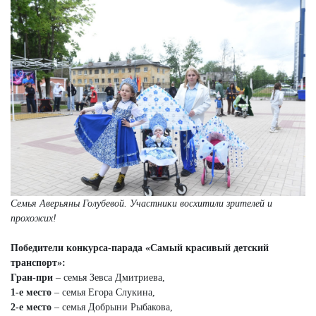
Семья Аверьяны Голубевой. Участники восхитили зрителей и
прохожих!
Победители конкурса-парада «Самый красивый детский
транспорт»:
Гран-при
– семья Зевса Дмитриева,
1-е место
– семья Егора Слукина,
2-е место
– семья Добрыни Рыбакова,