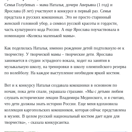
Семья Голубевых – мама Наталья, дочери Аверьяна (1 год) и
Ярослава (8 лет) участвуют в конкурсе в первый раз. Семья
предстала в русских кокошниках. Это не просто старинный
женский головной убор, а символ русской красоты и гордости,
часть культурного кода России. А еще Ярослава поучаствовала в
номинации «Коляска маленькой мамы».
Как поделилась Наталья, именно рождение детей подтолкнуло ее к
творчеству. У творческой мамы – творческие дети. Ярослава
занимается в студии эстрадного вокала, ходит на занятия в
музыкальную школу, на тренировки в школу олимпийского резерва
по волейболу. На каждое выступление необходим яркий костюм.
Вот и к конкурсу Наталья создавала кокошники в основном по
ночам, пока дети спали, украшала стразами. «Мы с детьми любим
слушать исторические лекции Владимира Мединского, и я считаю,
что дети должны знать историю России. Еще меня вдохновила
коллекция каргопольских кокошников, которая сейчас представлена
в музеях. В целом русский национальный костюм дает идеи для
творчества», - сказала конкурсантка.