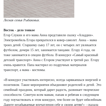
Лесная семья Рыбаковых.
Восток - дело тонкое
Егор Слукин и его мама Анна представили сказку «Аладдин».
Электромобиль Егора превратился в ковер-самолет. Анна – мама
троих детей. Старшему сыну 17 лет, он с четырех лет увлекается
футболом, дочери 15 лет, занимается танцами. Егору 4 года, он
тоже занимается в секции футбола. В конкурсе «Самый красивый
детский транспорт» Анна с Егором участвуют в третий раз. Егору
очень нравится. Папа мастерил из подручных материалов
транспорт, а мама - костюмы.
«В конкурсе участвовать интересно, всегда заряжаешься энергией и
позитивом. Такие мероприятия объединяют родителей и детей. Это
семейный праздник, который дарит радость, развивает творческие
способности. Советую всем мамам, папам и ребятам в следующем
году поучаствовать в этом конкурсе, тем более он будет юбилейным.
Дарите незабываемые впечатления себе и своим детям!» - сказала