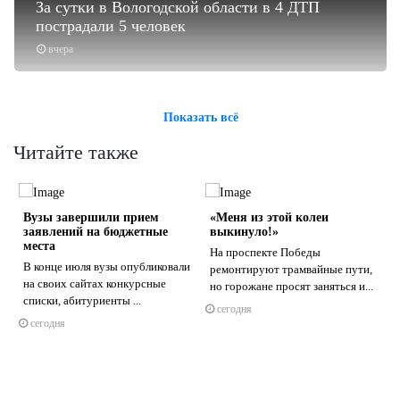
За сутки в Вологодской области в 4 ДТП
пострадали 5 человек
вчера
Показать всё
Читайте также
Вузы завершили прием
«Меня из этой колеи
заявлений на бюджетные
выкинуло!»
места
На проспекте Победы
о
В конце июля вузы опубликовали
ремонтируют трамвайные пути,
на своих сайтах конкурсные
но горожане просят заняться и...
о
s
ne
списки, абитуриенты ...
сегодня
сегодня