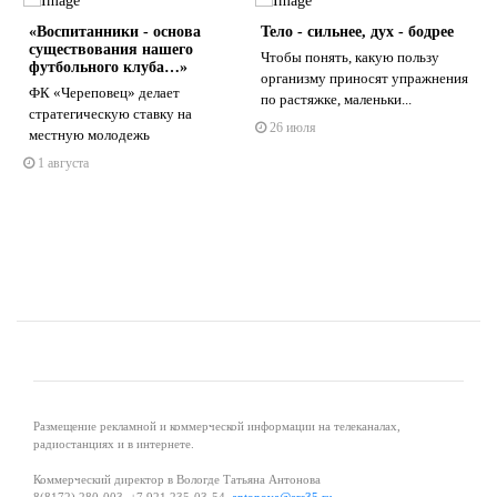
?
«Воспитанники - основа
Тело - сильнее, дух - бодрее
существования нашего
Чтобы понять, какую пользу
футбольного клуба…»
организму приносят упражнения
ФК «Череповец» делает
по растяжке, маленьки...
стратегическую ставку на
26 июля
s
ne
местную молодежь
1 августа
Размещение рекламной и коммерческой информации на телеканалах,
радиостанциях и в интернете.
Коммерческий директор в Вологде Татьяна Антонова
8(8172) 280-003, +7 921 235-03-54,
antonova@ers35.ru