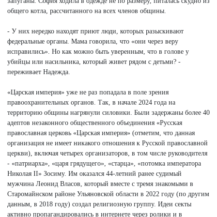
запуганы. София ходила в одежде не по размеру, питалась скудно из
общего котла, рассчитанного на всех членов общины.
- У них нередко находят приют люди, которых разыскивают
федеральные органы. Мама говорила, что «они через веру
исправились». Но как можно быть уверенным, что в голове у
убийцы или насильника, который живет рядом с детьми? -
переживает Надежда.
«Царская империя» уже не раз попадала в поле зрения
правоохранительных органов. Так, в начале 2024 года на
территорию общины нагрянули силовики. Были задержаны более 40
адептов незаконного общественного объединения «Русская
православная церковь «Царская империя» (отметим, что данная
организация не имеет никакого отношения к Русской православной
церкви), включая четырех организаторов, в том числе руководителя
- «патриарха», «царя грядущего», «старца», «потомка императора
Николая II» Зосиму. Им оказался 44-летний ранее судимый
мужчина Леонид Власов, который вместе с тремя знакомыми в
Старомайнском районе Ульяновской области в 2022 году (по другим
данным, в 2018 году) создал религиозную группу. Идеи секты
активно пропагандировались в интернете через ролики и в