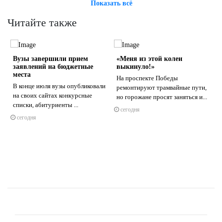
Показать всё
Читайте также
Вузы завершили прием
«Меня из этой колеи
заявлений на бюджетные
выкинуло!»
места
На проспекте Победы
В конце июля вузы опубликовали
ремонтируют трамвайные пути,
а
на своих сайтах конкурсные
но горожане просят заняться и...
s
ne
списки, абитуриенты ...
сегодня
сегодня