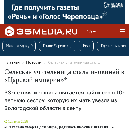
16+
Накопи удачу 9
Голос Череповца
Речь
Где взять газету
Главная
Новости
Сельская учительница стал...
Сельская учительница стала инокиней в
«Царской империи»*
33-летняя женщина пытается найти свою 10-
летнюю сестру, которую их мать увезла из
Вологодской области в секту
12 июня 2026
«Светлана умерла для мира, родилась инокиня Флавия...»