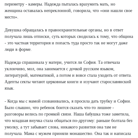
периметру - камеры. Надежда пыталась вразумить мать, но
женщина оставалась непреклонной, говорила, что «они нашли свое
место».
Девушка обращалась в правоохранительные органы, но в ответ
получала лишь отписки, суть которых сводилась к тому, что община
- это частная территория и попасть туда просто так не могут даже
люди в форме.
Надежда спрашивала у матери, учится ли София. Та отвечала
уклончиво, мол, она занимается с дочкой русским языком,
литературой, математикой, а потом и вовсе стала уходить от ответа.
Адепты секты читают церковные книги и изучают старославянский
язык.
- Когда мы с мамой созванивались, я просила дать трубку и Софии.
Было слышно, что ребенок боится сказать что-то лишнее -
разговоры велись по громкой связи. Наша бабушка тоже заметила,
что младшая внучка стала общаться по-другому: раньше болтала без
умолку, а тут забывает слова, никакого развития она там не
получала. Мама с мужем приняли монашество. Она так и написала