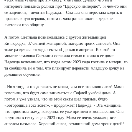
- Как мама узнала про эту секту, я не знаю. Думаю, что ей в
интернете попались ролики про "Царскую империю", и чем-то они
ее зацепили, - делится Надежда. - Сначала она перестала ходить в
православную церковь, потом начала развешивать в деревне
листовки про общину.
А потом Светлана познакомилась с другой жительницей
Кичгородка, 37-летней женщиной, матерью троих сыновей. Она
тоже разделяла взгляды секты «Царская империя». В какой-то
момент землячка Светланы оставила семью и жила в ее доме.
Надежда вспоминает, что когда летом 2023 года гостила у матери, то
та сообщила ей о том, что планирует перевести младшую дочку на
домашнее обучение.
- Но я тогда и представить не могла, чем все это закончится! Мама
говорила, что будет сама заниматься с Софией учебой дома. А
потом я уже узнала, что из этой секты шел призыв, будто
«Богородица всех зовет», - продолжает Надежда. - Эта женщина,
что приютила маму, говорила: ее уже приняли в монашество. Она
вступила в секту еще в 2023 году. Мама ее очень уважала, все
ангелом называла. Хороший ангел, оставивший дома троих детей!