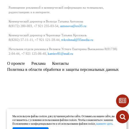
Размещение рекламной и коммерческой информации на телеканалах,
радиостанциях и в интернете.
Коммерческий директор в Вологде Татьяна Антонова
8(8172) 280-003, +7 921 235-03-54,
antonova@ers35.ru
Коммерческий директор в Череповце Татьяна Крохмаль
8(8202) 57-11-11, +7 921 121-59-44,
tvkrohmal@35media.ru
Начальник отдела рекламы в Великом Устюге Екатерина Вьюжанина 8(81738)
2-04-44, +7 921 125-06-40,
katrinv81@mail.ru
О проекте
Реклама
Контакты
Политика в области обработки и защиты персональных данных
Мы используем файлы cookies для улучшения работы сайта. Оставаясь на нашем сайте, вы
соглашаетесь с условиями использования файлов cookies. Чтобы ознакомиться с нашими
Положениями о конфиденциальности и об использовании файлов cookie,
нажмите здесь
.