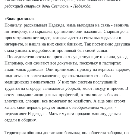
редакцией старшая дочь Светланы - Надежда.
«Знак дьявола»
Поначалу, рассказывает Надежда, мама выходила на связь - звонила
по телефону, но скрывала, где именно они находятся. Старшая дочь
просматривала все видео, которые адепты секты выкладывали в
интернете, и нашла на них своих близких. Так постепенно девушка
стала узнавать подробности про новый быт своей семьи.
- Последователи секты не признают существующие правила, уклад.
Например, они сжигают все документы, поскольку в паспортах
видят «знак дьявола». Они принимают присягу на верность «царю»,
подписывают волеизъявление, где отказываются от любых
медицинских вмешательств. У них там система послушаний:
трудятся на огороде, занимаются уборкой, моют посуду и прочее. В
секту попадают люди разных профессий, в том числе рабочих -
электрики, слесари, все помогают по хозяйству. А еще они строят
кельи, свои церкви, рисуют иконы с изображением «царя», -
перечисляет Надежда. - Мать с мужем продали машину, деньги
отдали в общину.
Территория общины достаточно большая, она обнесена забором, по