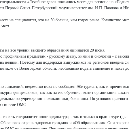
пециальности «Лечебное дело» появились места для региона на «Педиа
ся Первый Санкт-Петербургский медуниверситет им. И.П. Павлова и Н
еста на специалитет, что на 50 больше, чем годом ранее. Количество мес
 мест.
ты на все уровни высшего образования начинается 20 июня.
по профильным предметам - русскому языку, химии и биологии - с высо
нь велики. Поэтому для поддержки выпускников из регионов введена си
левиком от Вологодской области, необходимо подать заявление и пакет д
но заявлений, ведомство пока не сообщает. Абитуриент, как и прочие в
нкурса для целевиков, так как за его обучение платит организация-заказ
тдельные госучреждения -поликлиники, больницы. По условию целевого
 в системе ОМС.
о есть специалитет плюс ординатура, - так и только в ординатуре (два 
 «Об основах охраны здоровья граждан» и «Об образовании». Они закреп
стеме ОМС по распределению. При этом все бюджетные места в ординатуре 