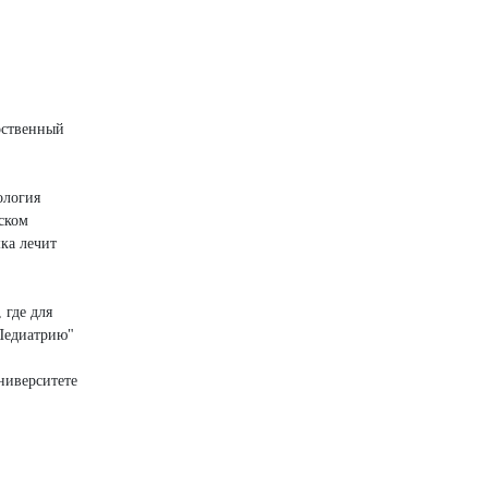
рственный
ология
ском
ка лечит
 где для
"Педиатрию"
ниверситете