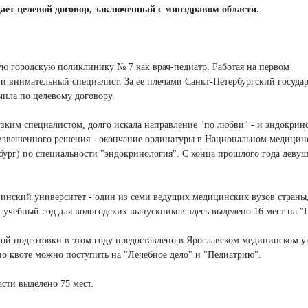
ает целевой договор, заключенный с минздравом области.
ю городскую поликлинику № 7 как врач-педиатр. Работая на первом
й и внимательный специалист. За ее плечами Санкт-Петербургский госуда
ила по целевому договору.
ь узким специалистом, долго искала направление "по любви" - и эндокрин
и взвешенного решения - окончание ординатуры в Национальном медицин
бург) по специальности "эндокринология". С конца прошлого года девуш
инский университет - один из семи ведущих медицинских вузов страны,
й учебный год для вологодских выпускников здесь выделено 16 мест на 
вой подготовки в этом году предоставлено в Ярославском медицинском у
по квоте можно поступить на "Лечебное дело" и "Педиатрию".
сти выделено 75 мест.