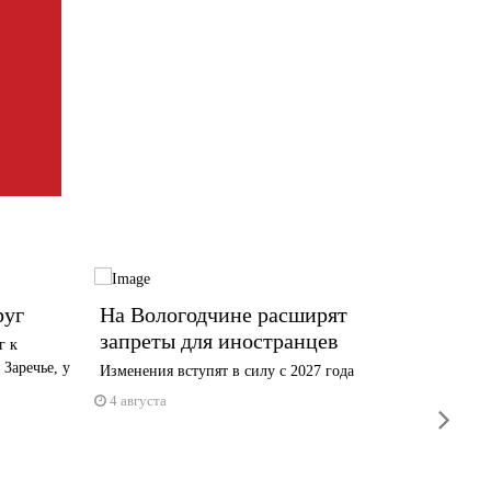
руг
На Вологодчине расширят
Обнов
запреты для иностранцев
Череп
г к
Заречье, у
Изменения вступят в силу с 2027 года
В Комсо
историче
4 августа
next
4 авгус