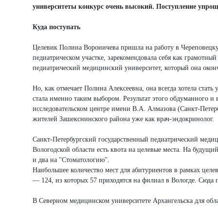
университеты конкурс очень высокий. Поступление упрощ
Куда поступать
Целевик Полина Вороничева пришла на работу в Череповецку
педиатрическом участке, зарекомендовала себя как грамотны
педиатрический медицинский университет, который она оконч
Но, как отмечает Полина Алексеевна, она всегда хотела стат
стала именно таким выбором. Результат этого обдуманного 
исследовательском центре имени В.А. Алмазова (Санкт-Петер
жителей Зашекснинского района уже как врач-эндокринолог.
Санкт-Петербургский государственный педиатрический медиц
Вологодской области есть квота на целевые места. На будущи
и два на "Стоматологию".
Наибольшее количество мест для абитуриентов в рамках целе
— 124, из которых 57 приходятся на филиал в Вологде. Сюда 
В Северном медицинском университете Архангельска для обла