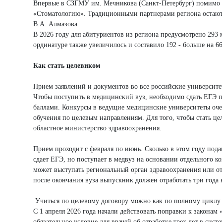
Впервые в СЗГМУ им. Мечникова (Санкт-Петербург) помимо с
«Стоматологию». Традиционными партнерами региона остают
В.А. Алмазова.
В 2026 году для абитуриентов из региона предусмотрено 293 м
ординатуре также увеличилось и составило 192 - больше на 66
Как стать целевиком
Прием заявлений и документов во все российские университе
Чтобы поступить в медицинский вуз, необходимо сдать ЕГЭ 
баллами. Конкурсы в ведущие медицинские университеты оче
обучения по целевым направлениям. Для того, чтобы стать це
областное министерство здравоохранения.
Прием проходит с февраля по июнь. Сколько в этом году пода
сдает ЕГЭ, но поступает в медвуз на основании отдельного ко
может выступать региональный орган здравоохранения или о
после окончания вуза выпускник должен отработать три года
Учиться по целевому договору можно как по полному циклу - т
С 1 апреля 2026 года начали действовать поправки к законам
обязательное условие для врачей об отработке трех лет в си