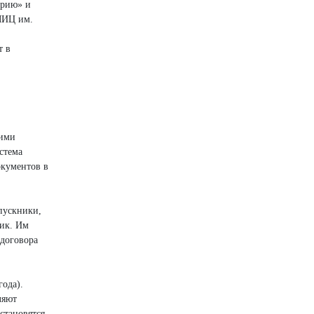
трию» и
МИЦ им.
т в
кими
стема
окументов в
ыпускники,
чик. Им
 договора
года).
ляют
становятся