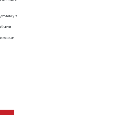
одготовку в
бласти.
целевикам