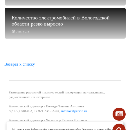
Количество электромобилей в Вологодской
области резко выросло
8 августа
Возврат к списку
Размещение рекламной и коммерческой информации на телеканалах,
радиостанциях и в интернете.
Коммерческий директор в Вологде Татьяна Антонова
8(8172) 280-003, +7 921 235-03-54,
antonova@ers35.ru
Коммерческий директор в Череповце Татьяна Крохмаль
8(8202) 57-11-11, +7 921 121-59-44,
tvkrohmal@35media.ru
Мы используем файлы cookies для улучшения работы сайта. Оставаясь на нашем сайте, вы