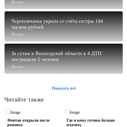
вчера
Череповчанка украла со счёта сестры 144
тысячи рублей
вчера
За сутки в Вологодской области в 4 ДТП
пострадали 5 человек
вчера
Показать всё
Читайте также
о
Фонтан открыли после
Где и кому готовы больше
ремонта
платить