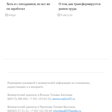
Хоть и с опозданием, но все же
О том, как трансформируется
он заработал
рынок труда
вчера
6 августа
s
ne
Размещение рекламной и коммерческой информации на телеканалах,
радиостанциях и в интернете.
Коммерческий директор в Вологде Татьяна Антонова
8(8172) 280-003, +7 921 235-03-54,
antonova@ers35.ru
Коммерческий директор в Череповце Татьяна Крохмаль
8(8202) 57-11-11, +7 921 121-59-44,
tvkrohmal@35media.ru