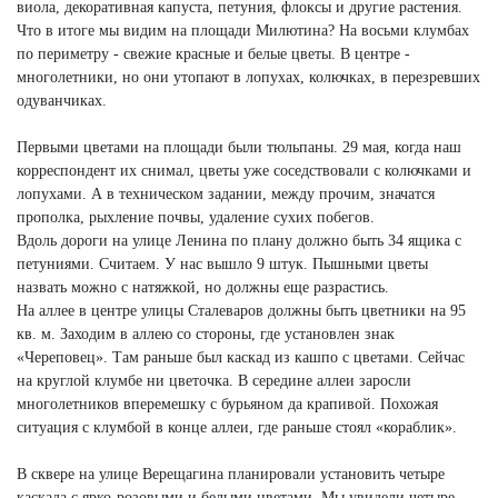
виола, декоративная капуста, петуния, флоксы и другие растения.
Что в итоге мы видим на площади Милютина? На восьми клумбах
по периметру - свежие красные и белые цветы. В центре -
многолетники, но они утопают в лопухах, колючках, в перезревших
одуванчиках.
Первыми цветами на площади были тюльпаны. 29 мая, когда наш
корреспондент их снимал, цветы уже соседствовали с колючками и
лопухами. А в техническом задании, между прочим, значатся
прополка, рыхление почвы, удаление сухих побегов.
Вдоль дороги на улице Ленина по плану должно быть 34 ящика с
петуниями. Считаем. У нас вышло 9 штук. Пышными цветы
назвать можно с натяжкой, но должны еще разрастись.
На аллее в центре улицы Сталеваров должны быть цветники на 95
кв. м. Заходим в аллею со стороны, где установлен знак
«Череповец». Там раньше был каскад из кашпо с цветами. Сейчас
на круглой клумбе ни цветочка. В середине аллеи заросли
многолетников вперемешку с бурьяном да крапивой. Похожая
ситуация с клумбой в конце аллеи, где раньше стоял «кораблик».
В сквере на улице Верещагина планировали установить четыре
каскада с ярко-розовыми и белыми цветами. Мы увидели четыре