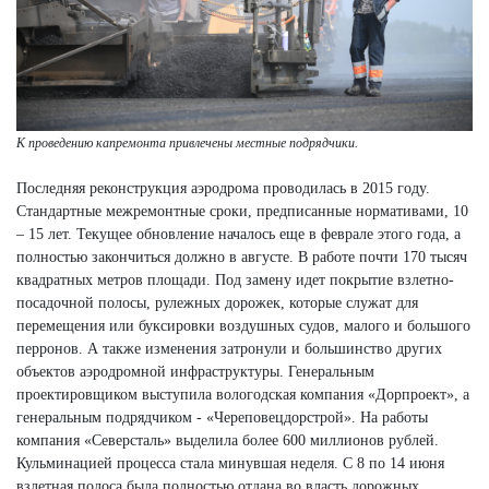
К проведению капремонта привлечены местные подрядчики.
Последняя реконструкция аэродрома проводилась в 2015 году.
Стандартные межремонтные сроки, предписанные нормативами, 10
– 15 лет. Текущее обновление началось еще в феврале этого года, а
полностью закончиться должно в августе. В работе почти 170 тысяч
квадратных метров площади. Под замену идет покрытие взлетно-
посадочной полосы, рулежных дорожек, которые служат для
перемещения или буксировки воздушных судов, малого и большого
перронов. А также изменения затронули и большинство других
объектов аэродромной инфраструктуры. Генеральным
проектировщиком выступила вологодская компания «Дорпроект», а
генеральным подрядчиком - «Череповецдорстрой». На работы
компания «Северсталь» выделила более 600 миллионов рублей.
Кульминацией процесса стала минувшая неделя. С 8 по 14 июня
взлетная полоса была полностью отдана во власть дорожных