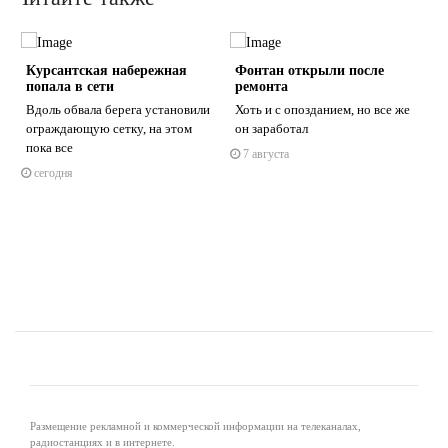
Курсантская набережная
Фонтан открыли после
попала в сети
ремонта
Вдоль обвала берега установили
Хоть и с опозданием, но все же
ограждающую сетку, на этом
он заработал
пока все
7 августа
s
ne
сегодня
Размещение рекламной и коммерческой информации на телеканалах,
радиостанциях и в интернете.