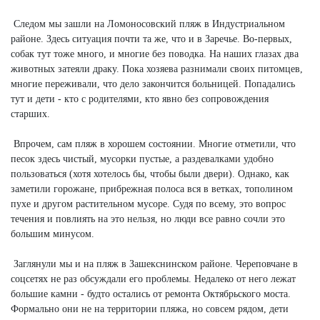
Следом мы зашли на Ломоносовский пляж в Индустриальном
районе. Здесь ситуация почти та же, что и в Заречье. Во-первых,
собак тут тоже много, и многие без поводка. На наших глазах два
животных затеяли драку. Пока хозяева разнимали своих питомцев,
многие переживали, что дело закончится больницей. Попадались
тут и дети - кто с родителями, кто явно без сопровождения
старших.
Впрочем, сам пляж в хорошем состоянии. Многие отметили, что
песок здесь чистый, мусорки пустые, а раздевалками удобно
пользоваться (хотя хотелось бы, чтобы были двери). Однако, как
заметили горожане, прибрежная полоса вся в ветках, тополином
пухе и другом растительном мусоре. Судя по всему, это вопрос
течения и повлиять на это нельзя, но люди все равно сочли это
большим минусом.
Заглянули мы и на пляж в Зашекснинском районе. Череповчане в
соцсетях не раз обсуждали его проблемы. Недалеко от него лежат
большие камни - будто остались от ремонта Октябрьского моста.
Формально они не на территории пляжа, но совсем рядом, дети