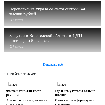
Череповчанка украла со счёта сестры 144
тысячи рублей
7 августа
За сутки в Вологодской области в 4 ДТП
пострадали 5 человек
7 августа
Показать всё
Читайте также
о
Фонтан открыли после
Где и кому готовы больше
ремонта
платить
Хоть и с опозданием, но все же
О том, как трансформируется
он заработал
рынок труда