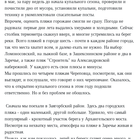
в мае, за пару недель до начала купального сезона, проверили и
почистили дно от мусора, установили купальни, подготовили
технику и укомплектовали спасательные посты.
Впрочем, оценить пляжи горожане смогли не сразу. Погода не
радовала: первые дни лета выдались хмурыми и холодными. Сейчас
столбик термометра скакнул вверх, и многие устремились на берег
реки. Всего пляжей в городе шесть - почти в каждом районе города,
так что места хватит всем, и далеко ехать не нужно. На выбор:
Ломоносовский, на лыжной базе, в Зашекснинском районе и два в
Заречье, а также пляж "Строитель" на Александровской
набережной. У каждого есть свои плюсы и минусы.
Мы прошлись по четырем пляжам Череповца, посмотрели, как они
выглядят, и послушали, что говорят о них череповчане. Оказалось,
что к открытию купального сезона в этом году подошли
ответственно. Но и без проблем не обошлось.
Сначала мы поехали в Заягорбский район. Здесь два городских
пляжа - один маленький, другой побольше. Удивило, что самый
популярный - крохотный участок берега у Архангельского моста.
Несмотря на нехватку места, атмосфера на пляже в Заречье живая и
радостная.
Правда, как нам показалось, детей на берегу гуляет очень много, и