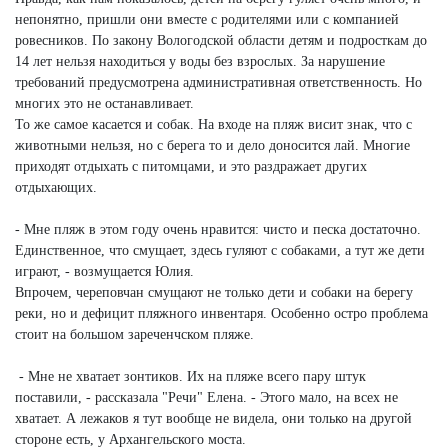
непонятно, пришли они вместе с родителями или с компанией
ровесников. По закону Вологодской области детям и подросткам до
14 лет нельзя находиться у воды без взрослых. За нарушение
требований предусмотрена административная ответственность. Но
многих это не останавливает.
То же самое касается и собак. На входе на пляж висит знак, что с
животными нельзя, но с берега то и дело доносится лай. Многие
приходят отдыхать с питомцами, и это раздражает других
отдыхающих.
- Мне пляж в этом году очень нравится: чисто и песка достаточно.
Единственное, что смущает, здесь гуляют с собаками, а тут же дети
играют, - возмущается Юлия.
Впрочем, череповчан смущают не только дети и собаки на берегу
реки, но и дефицит пляжного инвентаря. Особенно остро проблема
стоит на большом зареченчском пляже.
- Мне не хватает зонтиков. Их на пляже всего пару штук
поставили, - рассказала "Речи" Елена. - Этого мало, на всех не
хватает. А лежаков я тут вообще не видела, они только на другой
стороне есть, у Архангельского моста.