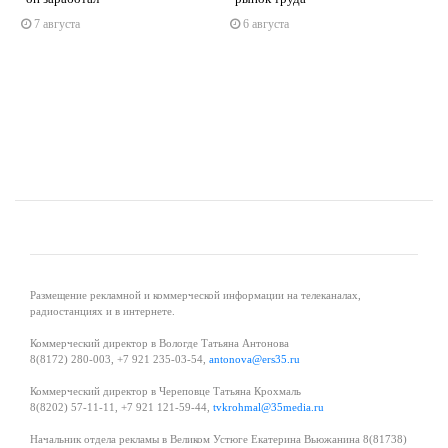
7 августа
6 августа
s
ne
Размещение рекламной и коммерческой информации на телеканалах,
радиостанциях и в интернете.
Коммерческий директор в Вологде Татьяна Антонова
8(8172) 280-003, +7 921 235-03-54,
antonova@ers35.ru
Коммерческий директор в Череповце Татьяна Крохмаль
8(8202) 57-11-11, +7 921 121-59-44,
tvkrohmal@35media.ru
Начальник отдела рекламы в Великом Устюге Екатерина Вьюжанина 8(81738)