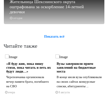
Жительница Шекснинского округа
оштрафована за оскорбление 14-летней
девочки
сегодня
Показать всё
Читайте также
«Я буду жив, пока пишу
Вузы завершили прием
стихи, пока читать и петь их
заявлений на бюджетные
будут люди…»
места
Череповчанка организовала
В конце июля вузы опубликовали
вечер памяти брата, погибшего
на своих сайтах конкурсные
s
ne
на СВО
списки, абитуриенты ...
вчера
8 августа