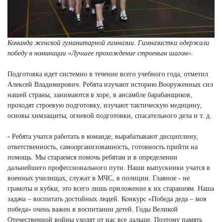
Команда женской гуманитарной гимназии. Гимназистки одержали
победу в номинации «Лучшее прохождение строевым шагом».
Подготовка идет системно в течение всего учебного года, отметил
Алексей Владимирович. Ребята изучают историю Вооруженных сил
нашей страны, занимаются в хоре, в ансамбле барабанщиков,
проходят строевую подготовку, изучают тактическую медицину,
основы химзащиты, огневой подготовки, спасательного дела и т. д.
- Ребята учатся работать в команде, вырабатывают дисциплину,
ответственность, самоорганизованность, готовность прийти на
помощь. Мы стараемся помочь ребятам и в определении
дальнейшего профессионального пути. Наши выпускники учатся в
военных училищах, служат в МЧС, в полиции. Главное - не
грамоты и кубки, это всего лишь приложение к их стараниям. Наша
задача – воспитать достойных людей. Конкурс «Победа деда – моя
победа» очень важен в воспитании детей. Годы Великой
Отечественной войны уходят от нас все дальше. Поэтому память