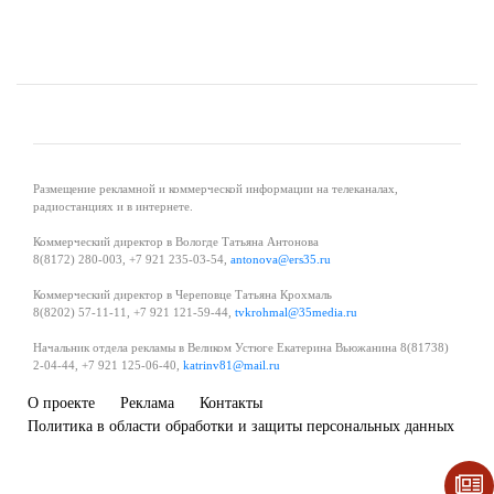
Размещение рекламной и коммерческой информации на телеканалах,
радиостанциях и в интернете.
Коммерческий директор в Вологде Татьяна Антонова
8(8172) 280-003, +7 921 235-03-54,
antonova@ers35.ru
Коммерческий директор в Череповце Татьяна Крохмаль
8(8202) 57-11-11, +7 921 121-59-44,
tvkrohmal@35media.ru
Начальник отдела рекламы в Великом Устюге Екатерина Вьюжанина 8(81738)
2-04-44, +7 921 125-06-40,
katrinv81@mail.ru
О проекте
Реклама
Контакты
Политика в области обработки и защиты персональных данных