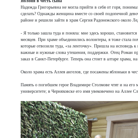
Яблоня в честь сына
Надежда Григорьевна не могла прийти в себя от горя, понимал
сделать? Однажды женщина вместе со своей подопечной девоч
районе и решили зайти в храм Сергия Радонежского около Ле
- Я только зашла туда и поняла: мне здесь хорошо, становится
месяцев. При храме объединились волонтеры, я тоже стала по
которые отвозили туда, «за ленточку». Пришла на исповедь к
важные и нужные слова утешения, поддержки. Отец Роман пре
заказ в Санкт-Петербурге. Теперь она стоит в алтаре храма, н
Около храма есть Аллея ангелов, где посажены яблоньки в чес
Память о погибшем герое Владимире Столмове чтят и на его ма
университете; в Черняховске его имя увековечено на Аллее С