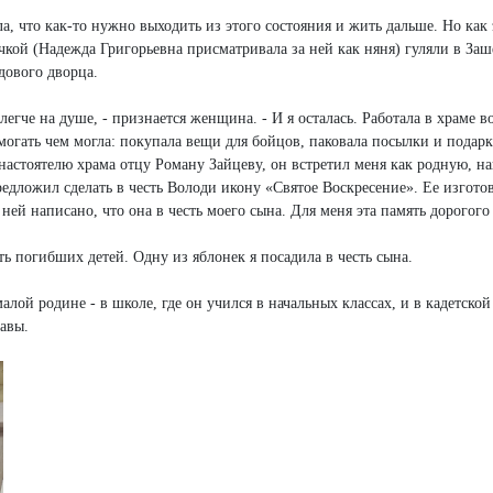
а, что как-то нужно выходить из этого состояния и жить дальше. Но как 
кой (Надежда Григорьевна присматривала за ней как няня) гуляли в За
дового дворца.
 легче на душе, - признается женщина. - И я осталась. Работала в храме в
могать чем могла: покупала вещи для бойцов, паковала посылки и подарки
 настоятелю храма отцу Роману Зайцеву, он встретил меня как родную, н
дложил сделать в честь Володи икону «Святое Воскресение». Ее изгото
а ней написано, что она в честь моего сына. Для меня эта память дорогог
ть погибших детей. Одну из яблонек я посадила в честь сына.
лой родине - в школе, где он учился в начальных классах, и в кадетской
лавы.