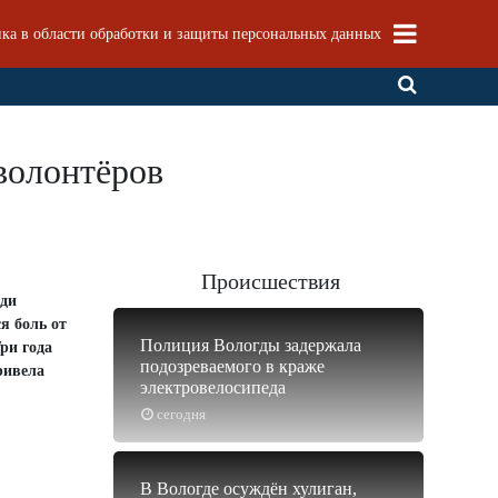
ка в области обработки и защиты персональных данных
волонтёров
Происшествия
еди
я боль от
Полиция Вологды задержала
ри года
подозреваемого в краже
ривела
электровелосипеда
сегодня
В Вологде осуждён хулиган,