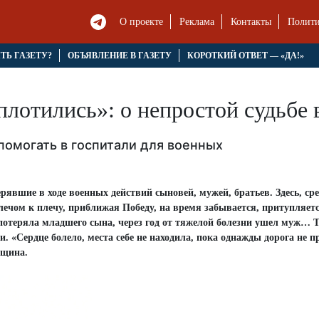
О проекте
Реклама
Контакты
Полити
ЯТЬ ГАЗЕТУ?
ОБЪЯВЛЕНИЕ В ГАЗЕТУ
КОРОТКИЙ ОТВЕТ — «ДА!»
плотились»: о непростой судьбе 
помогать в госпитали для военных
явшие в ходе военных действий сыновей, мужей, братьев. Здесь, ср
чом к плечу, приближая Победу, на время забывается, притупляетс
 потеряла младшего сына, через год от тяжелой болезни ушел муж… Т
. «Сердце болело, места себе не находила, пока однажды дорога не п
нщина.