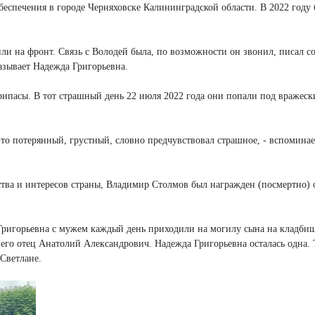
беспечения в городе Черняховске Калининградской области. В 2022 году
вили на фронт. Связь с Володей была, по возможности он звонил, писал с
казывает Надежда Григорьевна.
ипасы. В тот страшный день 22 июля 2022 года они попали под вражеск
то потерянный, грустный, словно предчувствовал страшное, - вспомина
ства и интересов страны, Владимир Столмов был награжден (посмертно)
Григорьевна с мужем каждый день приходили на могилу сына на кладби
 его отец Анатолий Александрович. Надежда Григорьевна осталась одна. 
Светлане.