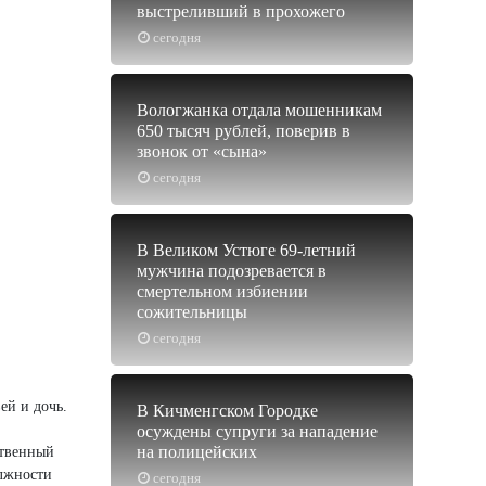
выстреливший в прохожего
сегодня
Вологжанка отдала мошенникам
650 тысяч рублей, поверив в
звонок от «сына»
сегодня
В Великом Устюге 69-летний
мужчина подозревается в
смертельном избиении
сожительницы
сегодня
ей и дочь.
В Кичменгском Городке
осуждены супруги за нападение
на полицейских
ственный
олжности
сегодня