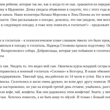
м ребятам, которые так же, как и когда-то ее сын, сражаются на передов
иву в Ирдоматке. Дочка увидела объявление в соцсети, что с этого года 
я и начала. Наши волонтеры Наташа Морозова и Лена Попова на тот моме
ласти. Они рассказывали о поездке, делились, что там увидели, чем мог
 в следующую поездку, я тоже хочу помогать в госпитале!» - продолжае
 в госпитали - в психологическом плане слишком тяжело это было прежд
равиться в поездку в госпиталь, Надежда Столмова прошла подготовку. О
 Воскресенского собора. Добровольцы, которые уже побывали в госпитал
сы.
ть там. Увидеть то, что видел мой сын. Окончила курсы младшей сестры 
отправились в военный госпиталь «Сосенки» в Белгород. В наши обязанн
оддерживали. Тяжелый труд, мы работали по 14 часов в сутки. Нас в во
бинска. Сплотились и жили очень дружно, во всем друг другу помогая. 
ко настороженно, но уже на второй-третий день оттаяли, улыбались, разг
и кофе, чай, конфеты. Как они радовались этим конфетам! Знаете, у ме
зки. Хотелось помогать, а не быть кому-то обузой. И только с Божьей п