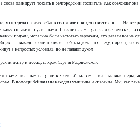
 снова планирует поехать в белгородский госпиталь. Как объясняет она 
чно, я смотрела на этих ребят в госпитале и видела своего сына… Но все р
 кажутся такими пустячными. В госпитале мы уставали физически, но г
евный подъем, морально были настолько заряжены, что делали все на о
йцов. На выходные они привозят ребятам домашнюю еду, пироги, высту
ивут в непростых условиях, но не падают духом.
рский центр и посещать храм Сергия Радонежского.
акими замечательными людьми в храме! У нас замечательные волонтеры, м
 горем. В помощи бойцам мы находим утешение и спасение. Мы, как ран
ц