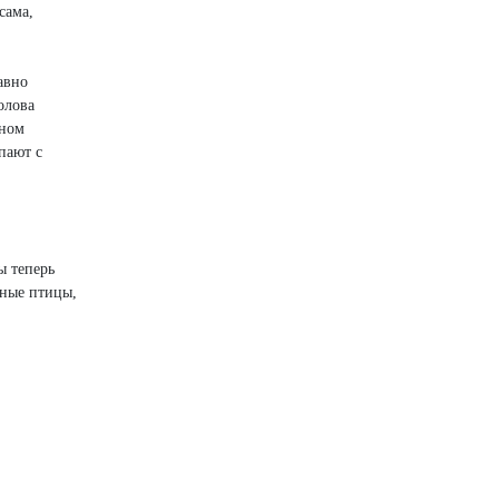
сама,
авно
олова
дном
пают с
ы теперь
еные птицы,