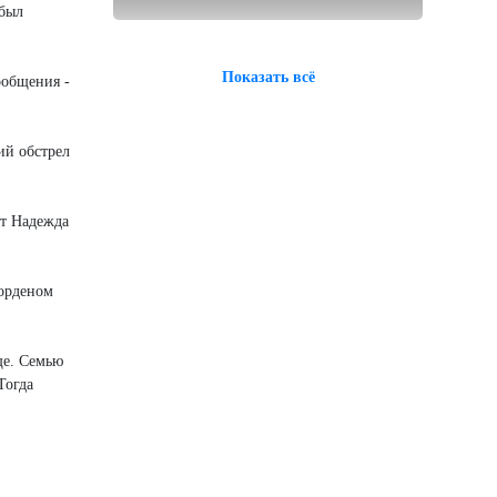
 был
Показать всё
ообщения -
ий обстрел
ет Надежда
 орденом
ще. Семью
Тогда