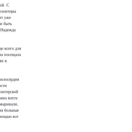
ой. С
волонтеры
нт уже
ли быть
т Надежда
е всего для
на посещала
ях в
милосердия
ости
лонтерской
Наша вахта
оваривали,
ня больные
омощью все