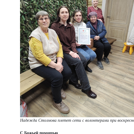
Надежда Столмова плетет сети с волонтерами при воскресн
С Божьей помощью