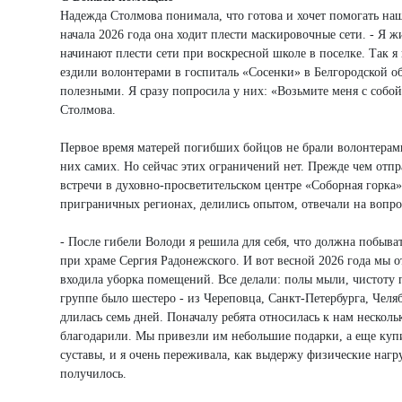
Надежда Столмова понимала, что готова и хочет помогать наши
начала 2026 года она ходит плести маскировочные сети. - Я ж
начинают плести сети при воскресной школе в поселке. Так 
ездили волонтерами в госпиталь «Сосенки» в Белгородской об
полезными. Я сразу попросила у них: «Возьмите меня с собой
Столмова.
Первое время матерей погибших бойцов не брали волонтерами
них самих. Но сейчас этих ограничений нет. Прежде чем отп
встречи в духовно-просветительском центре «Соборная горка»
приграничных регионах, делились опытом, отвечали на вопро
- После гибели Володи я решила для себя, что должна побыва
при храме Сергия Радонежского. И вот весной 2026 года мы 
входила уборка помещений. Все делали: полы мыли, чистоту п
группе было шестеро - из Череповца, Санкт-Петербурга, Челя
длилась семь дней. Поначалу ребята относилась к нам несколь
благодарили. Мы привезли им небольшие подарки, а еще купил
суставы, и я очень переживала, как выдержу физические нагру
получилось.