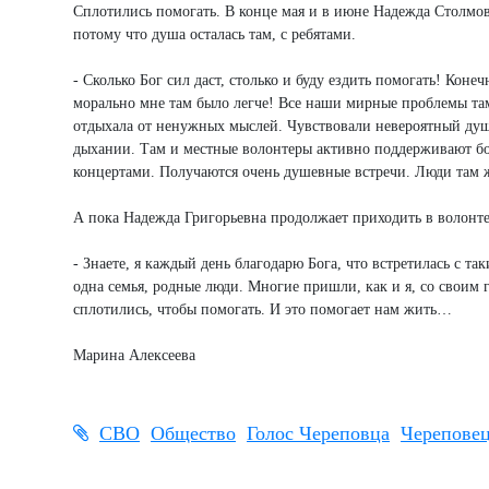
Сплотились помогать. В конце мая и в июне Надежда Столмова
потому что душа осталась там, с ребятами.
- Сколько Бог сил даст, столько и буду ездить помогать! Коне
морально мне там было легче! Все наши мирные проблемы там
отдыхала от ненужных мыслей. Чувствовали невероятный душ
дыхании. Там и местные волонтеры активно поддерживают бо
концертами. Получаются очень душевные встречи. Люди там ж
А пока Надежда Григорьевна продолжает приходить в волонте
- Знаете, я каждый день благодарю Бога, что встретилась с т
одна семья, родные люди. Многие пришли, как и я, со своим
сплотились, чтобы помогать. И это помогает нам жить…
Марина Алексеева
СВО
Общество
Голос Череповца
Черепове