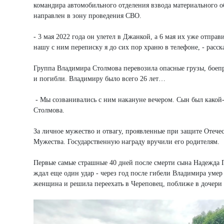
командира автомобильного отделения взвода материального о
направлен в зону проведения СВО.
- 3 мая 2022 года он улетел в Джанкой, а 6 мая их уже отпра
нашу с ним переписку я до сих пор храню в телефоне, - расс
Группа Владимира Столмова перевозила опасные грузы, боепр
и погибли. Владимиру было всего 26 лет…
- Мы созванивались с ним накануне вечером. Сын был какой-
Столмова.
За личное мужество и отвагу, проявленные при защите Отече
Мужества. Государственную награду вручили его родителям.
Первые самые страшные 40 дней после смерти сына Надежда 
ждал еще один удар - через год после гибели Владимира умер
женщина и решила переехать в Череповец, поближе в дочери 