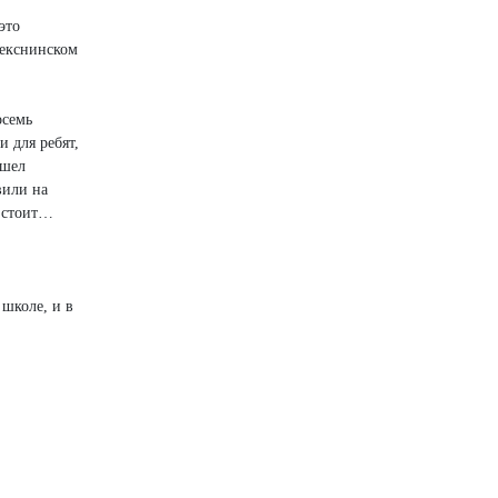
это
шекснинском
осемь
 для ребят,
ашел
вили на
о стоит…
 школе, и в