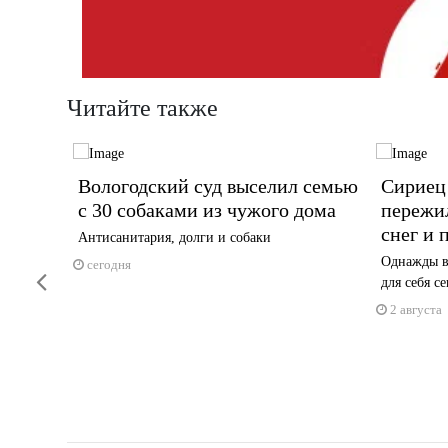
Читайте также
города
Вологодский суд выселил семью
Сириец 
с 30 собаками из чужого дома
пережил
»
снег и 
Антисанитария, долги и собаки
вая
Однажды в
сегодня
Previous
иков ...
для себя с
2 августа