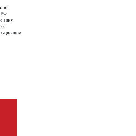
ротив
К РФ
ою вину
ого
елляционном