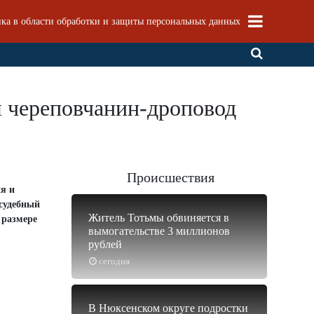
ка в области обработки и защиты персональных данных
я череповчанин-дроповод
Происшествия
я и
 судебный
Житель Тотьмы обвиняется в
 размере
вымогательстве 3 миллионов
рублей
сегодня
В Нюксенском округе подростки