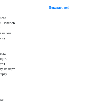
Показать всё
 его
ы. Потапов
я
 на эти
о из
также
одать
рты,
у из карт
арту.
вал