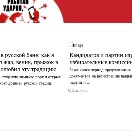
в русской бане: как я
Кандидатов и партии из
 жар, веник, прыжок в
избирательные комисси
полюбил эту традицию
Закончился период представления
документов на регистрацию выдв
 студеную зимнюю пору я открыл
партий и ...
екрет древней русской традиц...
2 августа