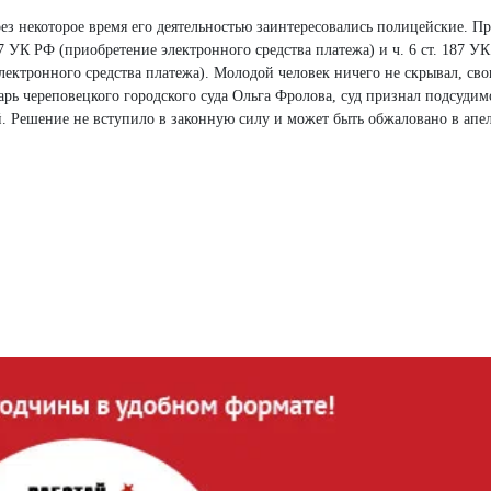
ез некоторое время его деятельностью заинтересовались полицейские. П
7 УК РФ (приобретение электронного средства платежа) и ч. 6 ст. 187 У
ектронного средства платежа). Молодой человек ничего не скрывал, св
тарь череповецкого городского суда Ольга Фролова, суд признал подсудим
й. Решение не вступило в законную силу и может быть обжаловано в ап