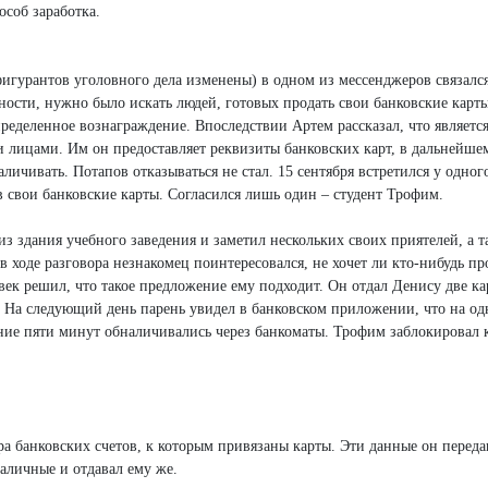
особ заработка.
фигурантов уголовного дела изменены) в одном из мессенджеров связался
ности, нужно было искать людей, готовых продать свои банковские карт
пределенное вознаграждение. Впоследствии Артем рассказал, что являетс
и лицами. Им он предоставляет реквизиты банковских карт, в дальнейшем
ичивать. Потапов отказываться не стал. 15 сентября встретился у одног
 свои банковские карты. Согласился лишь один – студент Трофим.
из здания учебного заведения и заметил нескольких своих приятелей, а 
 ходе разговора незнакомец поинтересовался, не хочет ли кто-нибудь пр
век решил, что такое предложение ему подходит. Он отдал Денису две ка
На следующий день парень увидел в банковском приложении, что на одн
ние пяти минут обналичивались через банкоматы. Трофим заблокировал к
а банковских счетов, к которым привязаны карты. Эти данные он переда
наличные и отдавал ему же.