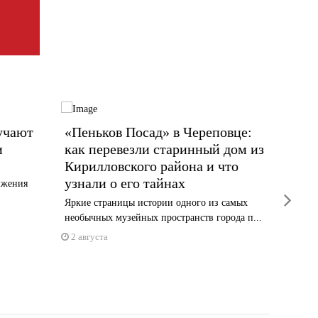
учают
«Пеньков Посад» в Череповце:
Авгус
и
как перевезли старинный дом из
закон
Кирилловского района и что
Законы а
узнали о его тайнах
ижения
владельц
next
Яркие страницы истории одного из самых
1 авгус
необычных музейных пространств города п...
2 августа