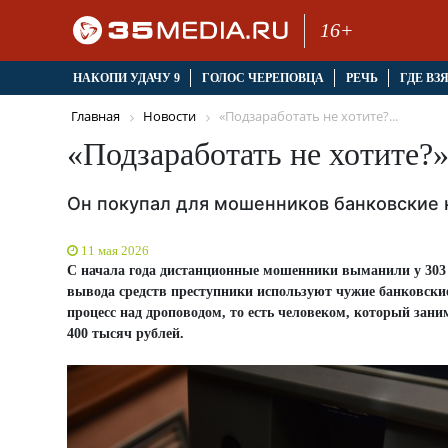
16+
НАКОПИ УДАЧУ 9
ГОЛОС ЧЕРЕПОВЦА
РЕЧЬ
ГДЕ ВЗ
Главная
Новости
«Подзаработать не хотите?...
«Подзаработать не хотите?
Он покупал для мошенников банковские к
11 мая 2026
С начала года дистанционные мошенники выманили у 303 
вывода средств преступники используют чужие банковские
процесс над дроповодом, то есть человеком, который зан
400 тысяч рублей.