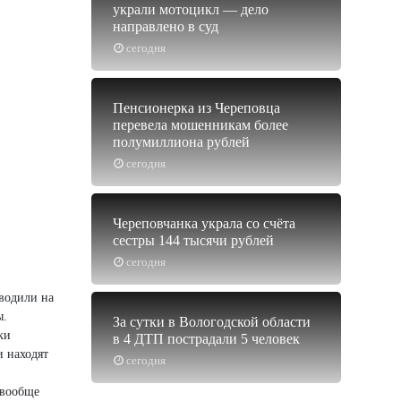
украли мотоцикл — дело
направлено в суд
сегодня
Пенсионерка из Череповца
перевела мошенникам более
полумиллиона рублей
сегодня
Череповчанка украла со счёта
сестры 144 тысячи рублей
сегодня
водили на
ы.
За сутки в Вологодской области
ки
в 4 ДТП пострадали 5 человек
и находят
сегодня
 вообще