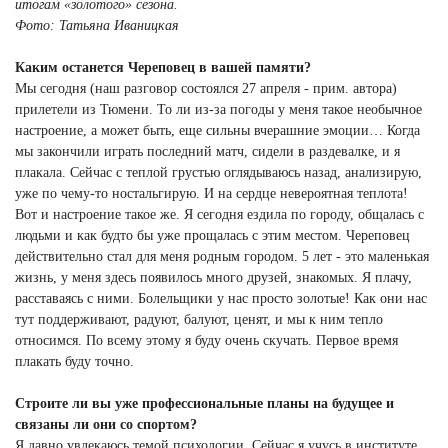
итогам «золотого» сезона.
Фото: Татьяна Иваницкая
Каким останется Череповец в вашей памяти?
Мы сегодня (наш разговор состоялся 27 апреля - прим. автора)
прилетели из Тюмени. То ли из-за погоды у меня такое необычное
настроение, а может быть, еще сильны вчерашние эмоции… Когда
мы закончили играть последний матч, сидели в раздевалке, и я
плакала. Сейчас с теплой грустью оглядываюсь назад, анализирую,
уже по чему-то ностальгирую. И на сердце невероятная теплота!
Вот и настроение такое же. Я сегодня ездила по городу, общалась с
людьми и как будто бы уже прощалась с этим местом. Череповец
действительно стал для меня родным городом. 5 лет - это маленькая
жизнь, у меня здесь появилось много друзей, знакомых. Я плачу,
расставаясь с ними. Болельщики у нас просто золотые! Как они нас
тут поддерживают, радуют, балуют, ценят, и мы к ним тепло
относимся. По всему этому я буду очень скучать. Первое время
плакать буду точно.
Строите ли вы уже профессиональные планы на будущее и
связаны ли они со спортом?
Я давно увлекаюсь темой психологии. Сейчас я учусь в институте,