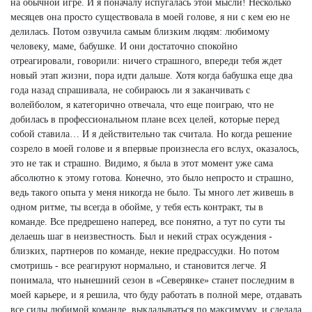
на обычной игре. И я поначалу испугалась этой мысли! Несколько
месяцев она просто существовала в моей голове, я ни с кем ею не
делилась. Потом озвучила самым близким людям: любимому
человеку, маме, бабушке. И они достаточно спокойно
отреагировали, говорили: ничего страшного, впереди тебя ждет
новый этап жизни, пора идти дальше. Хотя когда бабушка еще два
года назад спрашивала, не собираюсь ли я заканчивать с
волейболом, я категорично отвечала, что еще поиграю, что не
добилась в профессиональном плане всех целей, которые перед
собой ставила… И я действительно так считала. Но когда решение
созрело в моей голове и я впервые произнесла его вслух, оказалось,
это не так и страшно. Видимо, я была в этот момент уже сама
абсолютно к этому готова. Конечно, это было непросто и страшно,
ведь такого опыта у меня никогда не было. Ты много лет живешь в
одном ритме, ты всегда в обойме, у тебя есть контракт, ты в
команде. Все предрешено наперед, все понятно, а тут по сути ты
делаешь шаг в неизвестность. Был и некий страх осуждения -
близких, партнеров по команде, некие предрассудки. Но потом
смотришь - все реагируют нормально, и становится легче. Я
понимала, что нынешний сезон в «Северянке» станет последним в
моей карьере, и я решила, что буду работать в полной мере, отдавать
все силы любимой команде, выкладываться по максимуму, и сделала