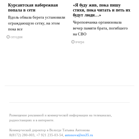
Курсантская набережная
«Я буду жив, пока пишу
попала в сети
стихи, пока читать и петь их
будут люди…»
ь
Вдоль обвала берега установили
Череповчанка организовала
ограждающую сетку, на этом
вечер памяти брата, погибшего
пока все
s
ne
на СВО
сегодня
вчера
Размещение рекламной и коммерческой информации на телеканалах,
радиостанциях и в интернете.
Коммерческий директор в Вологде Татьяна Антонова
8(8172) 280-003, +7 921 235-03-54,
antonova@ers35.ru