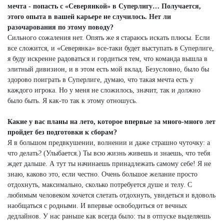
мечта - попасть с «Северянкой» в Суперлигу… Получается,
этого опыта в вашей карьере не случилось. Нет ли
разочарования по этому поводу?
Сильного сожаления нет. Опять же я стараюсь искать плюсы. Если
все сложится, и «Северянка» все-таки будет выступать в Суперлиге,
я буду искренне радоваться и гордиться тем, что команда вышла в
элитный дивизион, и в этом есть мой вклад. Безусловно, было бы
здорово поиграть в Суперлиге, думаю, что такая мечта есть у
каждого игрока. Но у меня не сложилось, значит, так и должно
было быть. Я как-то так к этому отношусь.
Какие у вас планы на лето, которое впервые за много-много лет
пройдет без подготовки к сборам?
Я в большом предвкушении, волнении и даже страшно чуточку: а
что делать? (Улыбается.) Ты всю жизнь живешь и знаешь, что тебя
ждет дальше. А тут ты начинаешь принадлежать самому себе! Я не
знаю, каково это, если честно. Очень большое желание просто
отдохнуть, максимально, сколько потребуется душе и телу. С
любимым человеком хочется слетать отдохнуть, увидеться и вдоволь
наобщаться с родными. И впервые освободиться от вечных
дедлайнов. У нас раньше как всегда было: ты в отпуске выделяешь