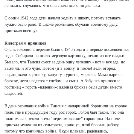
ленилась, случалось, что она спала всего по два часа.
С осени 1942 года дети начали ходить в школу, потому вставать
нужно было рано. В школе ребятишек обучали военному делу,
приезжал военрук.
Килограмм пряников
Очень голодно в деревне было с 1943 года и в первые послевоенные
годы. Собирали на полях мерзлую картошку, пекли из нее оладьи.
Бывало, что Таисия съест за день одну лепешку - вот и вся еда, но
выжили, и это чудо. Потом (и в войну, и после) вели огород,
выращивали картошку, капусту, турнепс, морковь. Мама парила
брюкву, дети наедятся с хлебом - и сыты. А бабушка приносила
гостинец – горсть «вяленки»: вяленая брюква была детям вместо
сладостей.
В день окончания войны Таисия с напарницей боронили на корове
поле, где в предыдущем году рос горох. Голод был такой, что она
поднимала с земли и ела "перезимовашие" горошины. На поле
приехал мужчина из сельсовета, крикнул, чтоб бросали работу,
потому что кончилась война. Люди плакали, радовались,