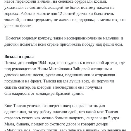
навоз переносили вилами, на сенокосе орудовали косами,
ухаживали за скотиной, лошадей не было, поэтому пахали на
коровах. Работа в колхозе для 12-летней девчонки была очень
тяжелой, но она трудилась, не жалея сил, здоровья, заменяя тех, кто
ушел на фронт.
Помогая родному колхозу, такие несовершеннолетние мальчики и
девочки помогали всей стране приближать победу над фашизмом.
Вязала и пряла
Потом, до октября 1944 года, она трудилась в вязальной артели, где
под руководством Нины Михайловны Зайцевой женщины и
девочки вязали носки, рукавицы, подшлемники и отправляли
посылками на фронт. Таисия вязала лучше всех, ей поручили
связать свитер, за который впоследствии она получила
благодарность от командира Красной армии.
Еще Таисия успевала из шерсти овец напрячь ниток для
односельчан, за эту работу платили едой, кто какой мог. Таисия
старалась успеть как можно больше напрясть, сидела и до 5 утра.
Мама, бывало, придет со скотного двора и говорит дочери:
«Матушка моя, ложись поспи, ведь тебе же в школу», но девочка не