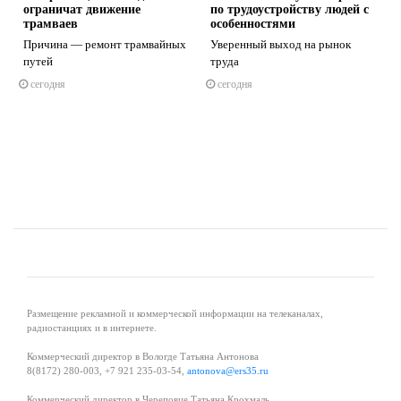
ограничат движение
по трудоустройству людей с
трамваев
особенностями
Причина — ремонт трамвайных
Уверенный выход на рынок
путей
труда
s
ne
сегодня
сегодня
Размещение рекламной и коммерческой информации на телеканалах,
радиостанциях и в интернете.
Коммерческий директор в Вологде Татьяна Антонова
8(8172) 280-003, +7 921 235-03-54,
antonova@ers35.ru
Коммерческий директор в Череповце Татьяна Крохмаль