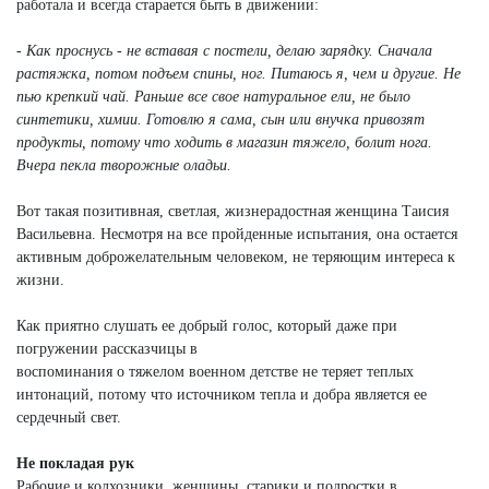
работала и всегда старается быть в движении:
- Как проснусь - не вставая с постели, делаю зарядку. Сначала
растяжка, потом подъем спины, ног. Питаюсь я, чем и другие. Не
пью крепкий чай. Раньше все свое натуральное ели, не было
синтетики, химии. Готовлю я сама, сын или внучка привозят
продукты, потому что ходить в магазин тяжело, болит нога.
Вчера пекла творожные оладьи.
Вот такая позитивная, светлая, жизнерадостная женщина Таисия
Васильевна. Несмотря на все пройденные испытания, она остается
активным доброжелательным человеком, не теряющим интереса к
жизни.
Как приятно слушать ее добрый голос, который даже при
погружении рассказчицы в
воспоминания о тяжелом военном детстве не теряет теплых
интонаций, потому что источником тепла и добра является ее
сердечный свет.
Не покладая рук
Рабочие и колхозники, женщины, старики и подростки в