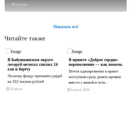
сегодня
Показать всё
Читайте также
В Бабушкинском округе
В приюте «Доброе сердце»
лесоруб-нелегал спилил 24
переполнение — как помочь
ели и берёзу
Почти одновременно в приют
Лесному фонду причинён ущерб
поступили сразу девять щенков
на 322 тысячи рублей
вместе с мамой и четв...
s
ne
24 июля
6 июля 2026