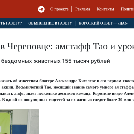
О проекте
Реклама
Контакты
Полити
ЯТЬ ГАЗЕТУ?
ОБЪЯВЛЕНИЕ В ГАЗЕТУ
КОРОТКИЙ ОТВЕТ — «ДА!»
 Череповце: амстафф Тао и уро
 бездомных животных 155 тысяч рублей
зать об известном блогере Александре Киселеве и его верном хвост
 акции. Восьмилетний Тао, носящий звание самого умного амстаффа
зывать лифт, знает несколько десятков команд. Короткие видео Алек
В одной из популярных соцсетей за их жизнью следят более 30 млн 