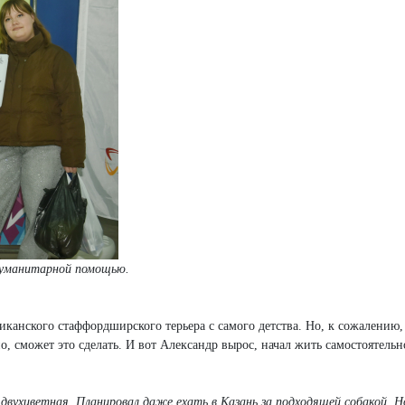
 гуманитарной помощью.
риканского стаффордширского терьера с самого детства. Но, к сожалению,
но, сможет это сделать. И вот Александр вырос, начал жить самостоятельн
 двухцветная. Планировал даже ехать в Казань за подходящей собакой. Н