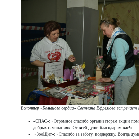
Волонтер «Большого сердца» Светлана Ефремова встречает г
«СПАС»: «Огромное спасибо организаторам акции пом
добрых начинаниях. От всей души благодарим вас!»
«ЗооЩит»: «Спасибо за заботу, поддержку. Всегда дума