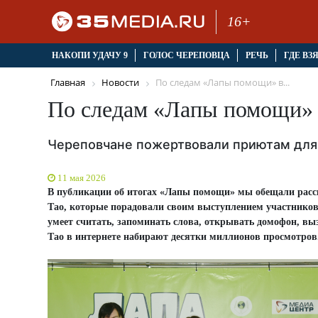
16+
НАКОПИ УДАЧУ 9
ГОЛОС ЧЕРЕПОВЦА
РЕЧЬ
ГДЕ ВЗ
Главная
Новости
По следам «Лапы помощи» в...
По следам «Лапы помощи» в
Череповчане пожертвовали приютам для
11 мая 2026
В публикации об итогах «Лапы помощи» мы обещали расска
Тао, которые порадовали своим выступлением участников
умеет считать, запоминать слова, открывать домофон, вы
Тао в интернете набирают десятки миллионов просмотров. 