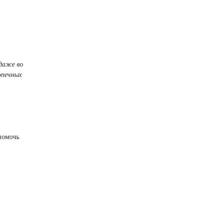
 даже во
опечных
помочь