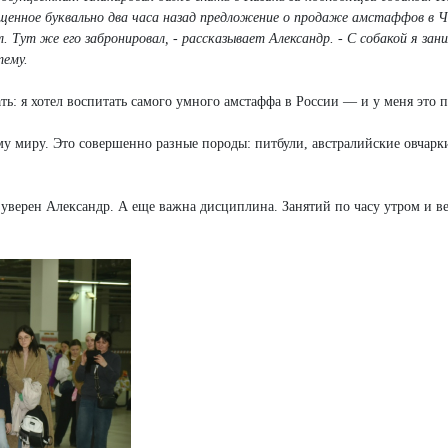
ещенное буквально два часа назад предложение о продаже амстаффов в Ч
. Тут же его забронировал, - рассказывает Александр. - С собакой я зан
тему.
ть: я хотел воспитать самого умного амстаффа в России — и у меня это 
му миру. Это совершенно разные породы: питбули, австралийские овчарк
уверен Александр. А еще важна дисциплина. Занятий по часу утром и в