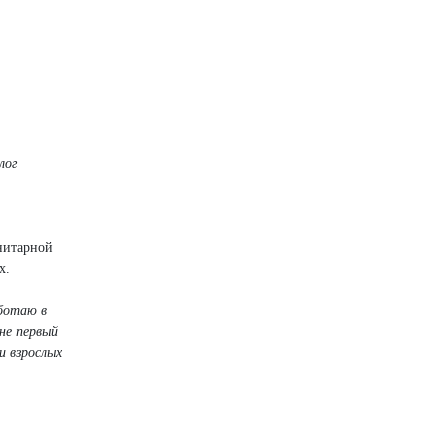
лог
нитарной
х.
аботаю в
не первый
и взрослых