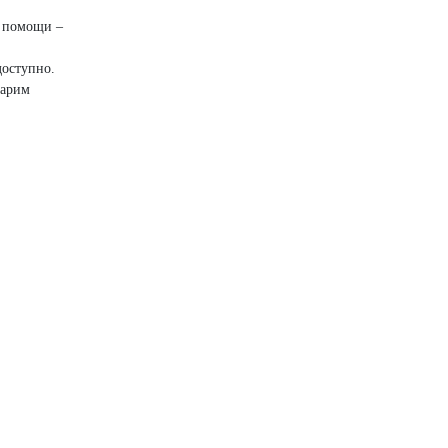
е помощи –
доступно.
дарим