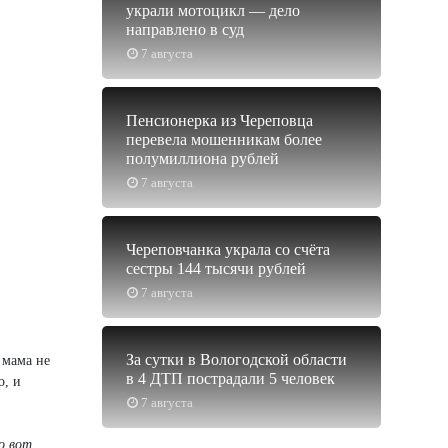
украли мотоцикл — дело
направлено в суд
7 августа
Пенсионерка из Череповца
перевела мошенникам более
полумиллиона рублей
7 августа
Череповчанка украла со счёта
сестры 144 тысячи рублей
7 августа
За сутки в Вологодской области
 мама не
в 4 ДТП пострадали 5 человек
о, и
7 августа
о вот