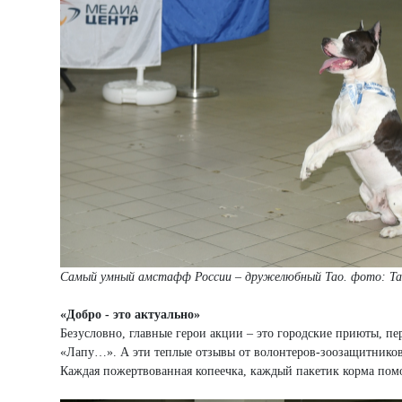
Самый умный амстафф России – дружелюбный Тао. фото: Т
«Добро - это актуально»
Безусловно, главные герои акции – это городские приюты, 
«Лапу…». А эти теплые отзывы от волонтеров-зоозащитников 
Каждая пожертвованная копеечка, каждый пакетик корма помо