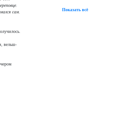
ереповце.
Показать всё
имался сам.
получилось.
и, вельш-
ечером