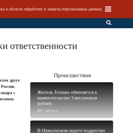
ка в области обработки и защиты персональных данных
ки ответственности
Происшествия
атом друге
 России,
Житель Тотьмы обвиняется в
сандра с
вымогательстве 3 миллионов
человек.
рублей
7 августа
В Нюксенском округе подростки