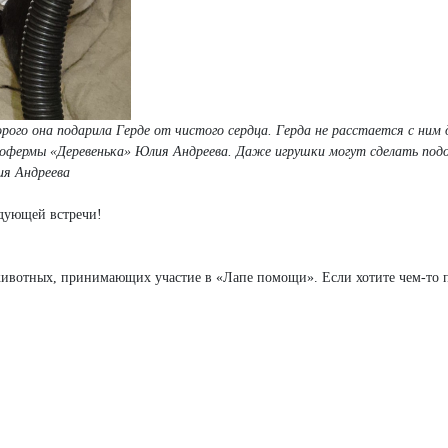
орого она подарила Герде от чистого сердца. Герда не расстается с ним
экофермы «Деревенька» Юлия Андреева. Даже игрушки могут сделать под
ия Андреева
дующей встречи!
животных, принимающих участие в «Лапе помощи». Если хотите чем-то 
и Кот»