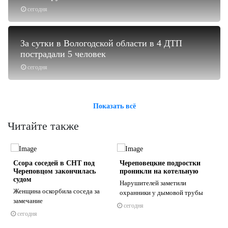
сегодня
За сутки в Вологодской области в 4 ДТП
пострадали 5 человек
сегодня
Показать всё
Читайте также
Ссора соседей в СНТ под
Череповецкие подростки
Череповцом закончилась
проникли на котельную
судом
Нарушителей заметили
Женщина оскорбила соседа за
охранники у дымовой трубы
замечание
сегодня
s
ne
сегодня