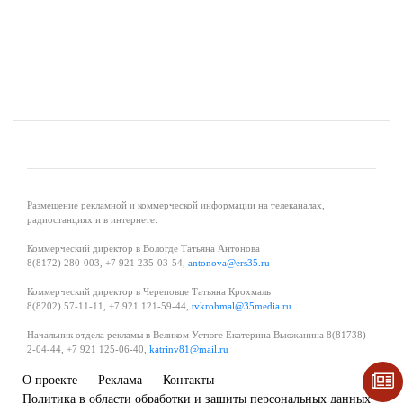
Размещение рекламной и коммерческой информации на телеканалах,
радиостанциях и в интернете.
Коммерческий директор в Вологде Татьяна Антонова
8(8172) 280-003, +7 921 235-03-54,
antonova@ers35.ru
Коммерческий директор в Череповце Татьяна Крохмаль
8(8202) 57-11-11, +7 921 121-59-44,
tvkrohmal@35media.ru
Начальник отдела рекламы в Великом Устюге Екатерина Вьюжанина 8(81738)
2-04-44, +7 921 125-06-40,
katrinv81@mail.ru
О проекте
Реклама
Контакты
Политика в области обработки и защиты персональных данных