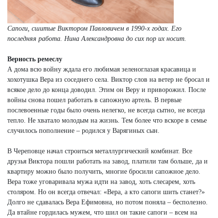
Сапоги, сшитые Виктором Павловичем в 1990-х годах. Его
последняя работа. Нина Александровна до сих пор их носит.
Верность ремеслу
А дома всю войну ждала его любимая зеленоглазая красавица и
хохотушка Вера из соседнего села. Виктор слов на ветер не бросал и
всякое дело до конца доводил. Этим он Веру и приворожил. После
войны снова пошел работать в сапожную артель. В первые
послевоенные годы было очень нелегко, не всегда сытно, не всегда
тепло. Не хватало молодым на жизнь. Тем более что вскоре в семье
случилось пополнение – родился у Варягиных сын.
В Череповце начал строиться металлургический комбинат. Все
друзья Виктора пошли работать на завод, платили там больше, да и
квартиру можно было получить, многие бросили сапожное дело.
Вера тоже уговаривала мужа идти на завод, хоть слесарем, хоть
столяром. Но он всегда отвечал: «Вера, а кто сапоги шить станет?»
Долго не сдавалась Вера Ефимовна, но потом поняла – бесполезно.
Да втайне гордилась мужем, что шил он такие сапоги – всем на