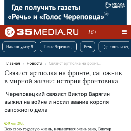
16+
Накопи удачу 9
Голос Череповца
Речь
Где взять газету
Главная
Новости
Связист артполка на фронт...
Связист артполка на фронте, сапожник
в мирной жизни: история фронтовика
Череповецкий связист Виктор Варягин
выжил на войне и носил звание короля
сапожного дела
9 мая 2026
Всю свою трудовую жизнь, начавшуюся очень рано, Виктор