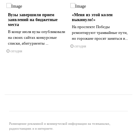
Вузы завершили прием
«Меня из этой колеи
заявлений на бюджетные
выкинуло!»
места
На проспекте Победы
В конце июля вузы опубликовали
ремонтируют трамвайные пути,
на своих сайтах конкурсные
но горожане просят заняться и...
s
ne
списки, абитуриенты ...
сегодня
сегодня
Размещение рекламной и коммерческой информации на телеканалах,
радиостанциях и в интернете.