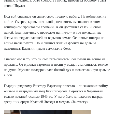
Минск, Будапешт, брал крепость Пиллау, прорывал оборону врага
около Шяуляя.
Под вой снарядов он делал свою трудную работу. На войне как на
войне. Смерть, кровь, пот, злоба, ненависть смешались в этом
кошмарном фронтовом времени. А он доставлял связь. Любой
ценой. Брал катушку с проводом на плечо – и где ползком, где
бегом по вздрагивающей от взрывов земле. Основные потери на
войне несла пехота. Но и связист жил на фронте не дольше
пехотинца. Варягин чудом выживал в боях.
Спасало его и то, что он был гармонистом: без песен на войне не
прожить. От музыки гармони и песни у солдат становилось теплее
на душе. Музыка поддерживала боевой дух и помогала идти дальше
в бой.
Гвардии рядовому Виктору Варягину повезло – он закончил войну
живым и невредимым под Кенигсбергом. Вернулся в Череповец
только поздней осенью 1945-го. У него было множество наград,
среди них орден Красной Звезды и медаль «За отвагу».