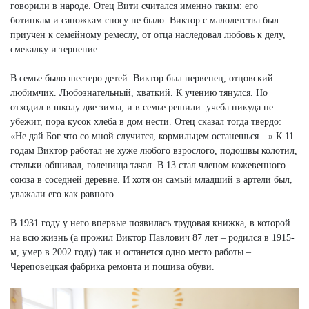
говорили в народе. Отец Вити считался именно таким: его
ботинкам и сапожкам сносу не было. Виктор с малолетства был
приучен к семейному ремеслу, от отца наследовал любовь к делу,
смекалку и терпение.
В семье было шестеро детей. Виктор был первенец, отцовский
любимчик. Любознательный, хваткий. К учению тянулся. Но
отходил в школу две зимы, и в семье решили: учеба никуда не
убежит, пора кусок хлеба в дом нести. Отец сказал тогда твердо:
«Не дай Бог что со мной случится, кормильцем останешься…» К 11
годам Виктор работал не хуже любого взрослого, подошвы колотил,
стельки обшивал, голенища тачал. В 13 стал членом кожевенного
союза в соседней деревне. И хотя он самый младший в артели был,
уважали его как равного.
В 1931 году у него впервые появилась трудовая книжка, в которой
на всю жизнь (а прожил Виктор Павлович 87 лет – родился в 1915-
м, умер в 2002 году) так и останется одно место работы –
Череповецкая фабрика ремонта и пошива обуви.