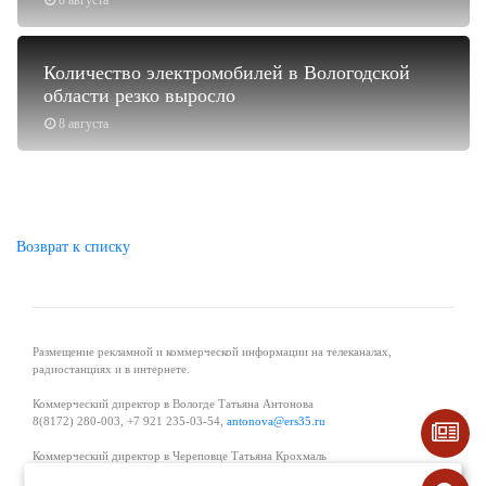
Количество электромобилей в Вологодской
области резко выросло
8 августа
Возврат к списку
Размещение рекламной и коммерческой информации на телеканалах,
радиостанциях и в интернете.
Коммерческий директор в Вологде Татьяна Антонова
8(8172) 280-003, +7 921 235-03-54,
antonova@ers35.ru
Коммерческий директор в Череповце Татьяна Крохмаль
8(8202) 57-11-11, +7 921 121-59-44,
tvkrohmal@35media.ru