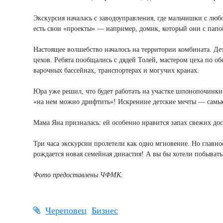
Экскурсия началась с заводоуправления, где мальчишки с люб
есть свои «проекты» — например, домик, который они с папой
Настоящее волшебство началось на территории комбината. Де
цехов. Ребята пообщались с дядей Толей, мастером цеха по о
варочных бассейнах, транспортерах и могучих кранах.
Юра уже решил, что будет работать на участке шпонопочинки
«на нем можно дрифтить»! Искренние детские мечты — самы
Мама Яна призналась: ей особенно нравится запах свежих дос
Три часа экскурсии пролетели как одно мгновение. Но главное 
рождается новая семейная династия! А вы бы хотели побывать
Фото предоставлены ЧФМК.
Череповец
Бизнес