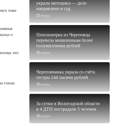
украли мотоцикл — дело
направлено в суд
него тоже
вчера
громных
Пенсионерка из Череповца
казал о
перевела мошенникам более
полумиллиона рублей
вчера
потому что
Череповчанка украла со счёта
сестры 144 тысячи рублей
на глазах
вчера
За сутки в Вологодской области
в 4 ДТП пострадали 5 человек
вчера