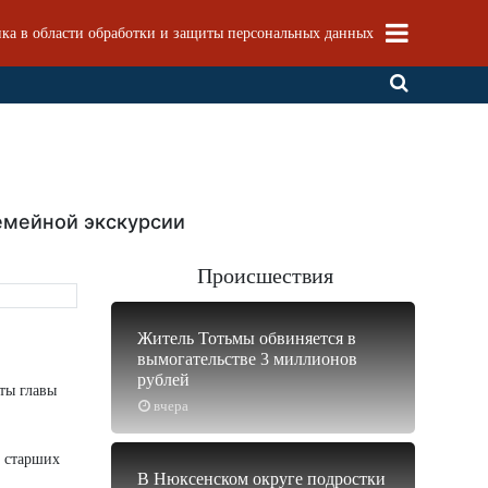
ка в области обработки и защиты персональных данных
семейной экскурсии
Происшествия
Житель Тотьмы обвиняется в
вымогательстве 3 миллионов
рублей
ты главы
вчера
х старших
В Нюксенском округе подростки