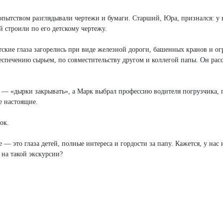
опытством разглядывали чертежи и бумаги. Старший, Юра, признался: у 
 строили по его детскому чертежу.
тские глаза загорелись при виде железной дороги, башенных кранов и о
беспечению сырьем, по совместительству другом и коллегой папы. Он расс
 — «дырки закрывать», а Марк выбрал профессию водителя погрузчика, 
е настоящие.
ок.
— это глаза детей, полные интереса и гордости за папу. Кажется, у нас 
 на такой экскурсии?