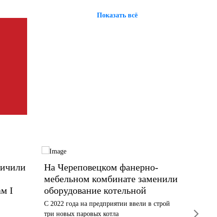
Показать всё
личили
На Череповецком фанерно-
Топли
мебельном комбинате заменили
Череп
м I
оборудование котельной
всей 
С 2022 года на предприятии ввели в строй
Ровно го
next
три новых паровых котла
мебельно