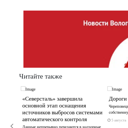
Читайте также
«Северсталь» завершила
Дороги 
основной этап оснащения
Череповец
ния
источников выбросов системами
собственну
автоматического контроля
5 августа
Previous
или
Данные непрерывно передаются в надзорные