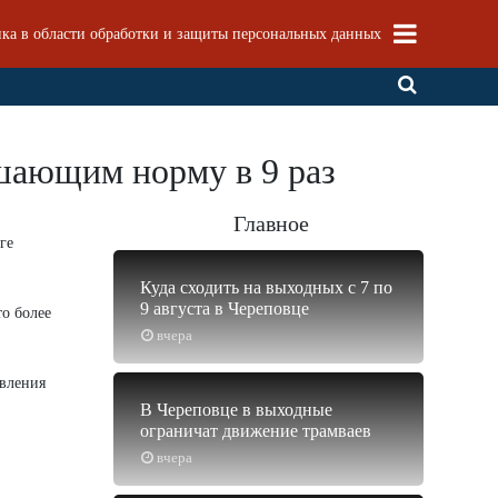
ка в области обработки и защиты персональных данных
ышающим норму в 9 раз
Главное
ге
Куда сходить на выходных с 7 по
9 августа в Череповце
о более
вчера
вления
В Череповце в выходные
ограничат движение трамваев
вчера