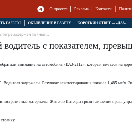
О проекте
Реклама
Контакты
Полити
ЯТЬ ГАЗЕТУ?
ОБЪЯВЛЕНИЕ В ГАЗЕТУ
КОРОТКИЙ ОТВЕТ — «ДА!»
ытегре задержан пьяный...
 водитель с показателем, прев
братили внимание на автомобиль «ВАЗ-2112», который вёл себя на доро
дителя задержали. Результат алкотестирования показал 1,485 мг/л. Эт
министративные материалы. Жителю Вытегры грозит лишение права упра
стоянку.