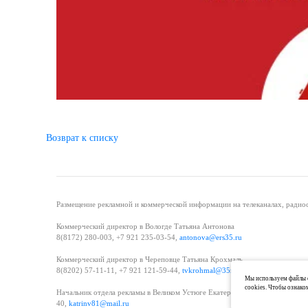
Возврат к списку
Размещение рекламной и коммерческой информации на телеканалах, радиос
Коммерческий директор в Вологде Татьяна Антонова
8(8172) 280-003, +7 921 235-03-54,
antonova@ers35.ru
Коммерческий директор в Череповце Татьяна Крохмаль
8(8202) 57-11-11, +7 921 121-59-44,
tvkrohmal@35media.ru
Мы используем файлы c
cookies. Чтобы ознако
Начальник отдела рекламы в Великом Устюге Екатерина Вьюжанина 8(81738
40,
katrinv81@mail.ru