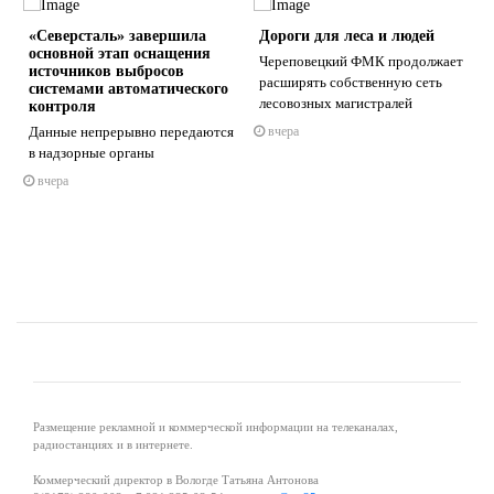
«Северсталь» завершила
Дороги для леса и людей
основной этап оснащения
Череповецкий ФМК продолжает
источников выбросов
расширять собственную сеть
системами автоматического
лесовозных магистралей
контроля
Данные непрерывно передаются
вчера
s
ne
в надзорные органы
вчера
Размещение рекламной и коммерческой информации на телеканалах,
радиостанциях и в интернете.
Коммерческий директор в Вологде Татьяна Антонова