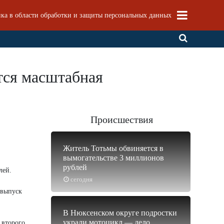
ка в области обработки и защиты персональных данных
тся масштабная
Происшествия
Житель Тотьмы обвиняется в
вымогательстве 3 миллионов
рублей
лей.
сегодня
 выпуск
В Нюксенском округе подростки
украли мотоцикл — дело
 второго