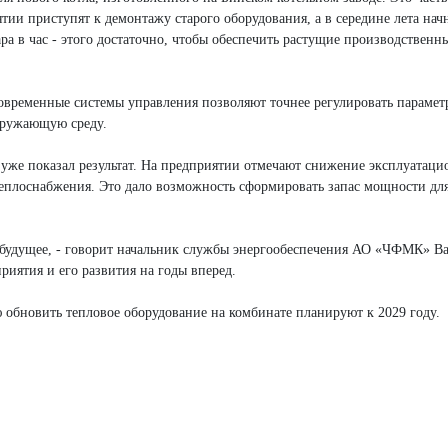
ии приступят к демонтажу старого оборудования, а в середине лета нач
ра в час - этого достаточно, чтобы обеспечить растущие производственн
современные системы управления позволяют точнее регулировать парамет
кружающую среду.
 уже показал результат. На предприятии отмечают снижение эксплуатац
теплоснабжения. Это дало возможность сформировать запас мощности дл
в будущее, - говорит начальник службы энергообеспечения АО «ЧФМК» В
риятия и его развития на годы вперед.
 обновить тепловое оборудование на комбинате планируют к 2029 году.