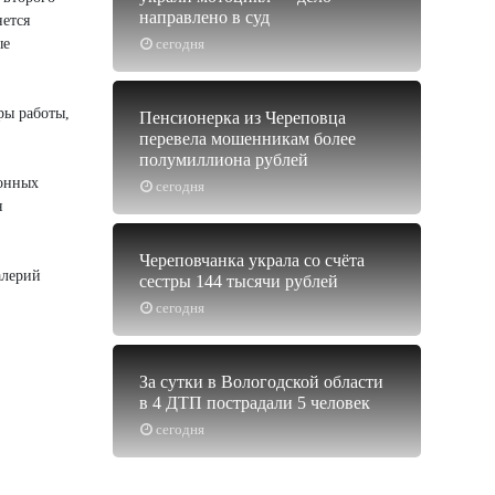
направлено в суд
нется
ые
сегодня
ры работы,
Пенсионерка из Череповца
перевела мошенникам более
полумиллиона рублей
ионных
сегодня
я
Череповчанка украла со счёта
алерий
сестры 144 тысячи рублей
сегодня
За сутки в Вологодской области
в 4 ДТП пострадали 5 человек
сегодня