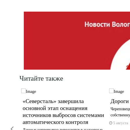
Читайте также
«Северсталь» завершила
Дороги 
основной этап оснащения
Череповец
ния
источников выбросов системами
собственну
автоматического контроля
5 августа
Previous
или
Данные непрерывно передаются в надзорные