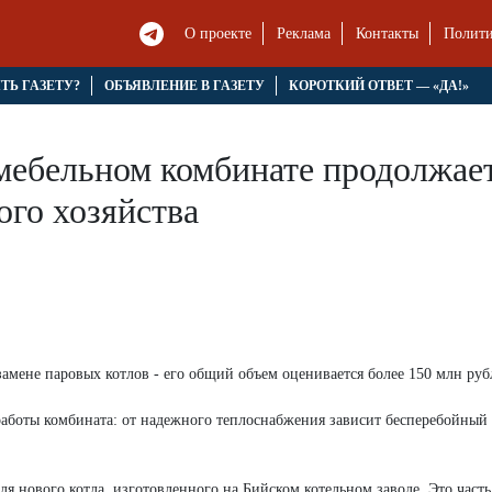
О проекте
Реклама
Контакты
Полити
ЯТЬ ГАЗЕТУ?
ОБЪЯВЛЕНИЕ В ГАЗЕТУ
КОРОТКИЙ ОТВЕТ — «ДА!»
мебельном комбинате продолжае
ого хозяйства
мене паровых котлов - его общий объем оценивается более 150 млн руб
работы комбината: от надежного теплоснабжения зависит бесперебойный
нового котла, изготовленного на Бийском котельном заводе. Это часть