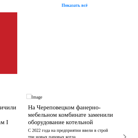
Показать всё
личили
На Череповецком фанерно-
Топли
мебельном комбинате заменили
Череп
м I
оборудование котельной
всей 
С 2022 года на предприятии ввели в строй
Ровно го
next
три новых паровых котла
мебельно