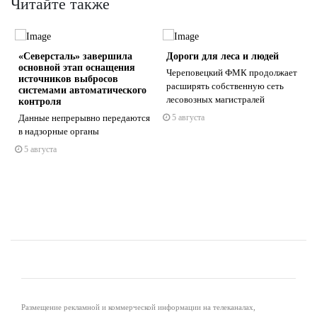
Читайте также
«Северсталь» завершила
Дороги для леса и людей
основной этап оснащения
Череповецкий ФМК продолжает
источников выбросов
расширять собственную сеть
системами автоматического
лесовозных магистралей
контроля
Данные непрерывно передаются
5 августа
s
ne
в надзорные органы
5 августа
Размещение рекламной и коммерческой информации на телеканалах,