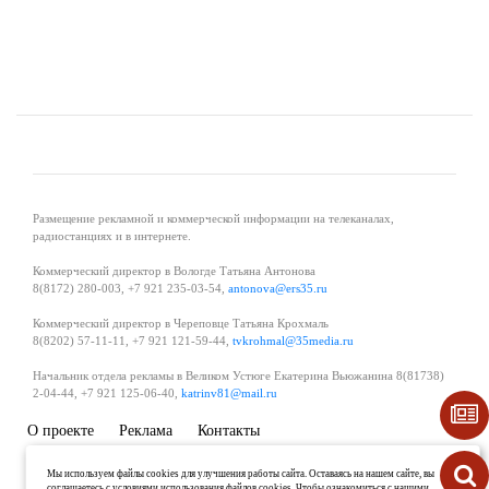
Размещение рекламной и коммерческой информации на телеканалах,
радиостанциях и в интернете.
Коммерческий директор в Вологде Татьяна Антонова
8(8172) 280-003, +7 921 235-03-54,
antonova@ers35.ru
Коммерческий директор в Череповце Татьяна Крохмаль
8(8202) 57-11-11, +7 921 121-59-44,
tvkrohmal@35media.ru
Начальник отдела рекламы в Великом Устюге Екатерина Вьюжанина 8(81738)
2-04-44, +7 921 125-06-40,
katrinv81@mail.ru
О проекте
Реклама
Контакты
Политика в области обработки и защиты персональных данных
Мы используем файлы cookies для улучшения работы сайта. Оставаясь на нашем сайте, вы
соглашаетесь с условиями использования файлов cookies. Чтобы ознакомиться с нашими