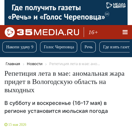
16+
Накопи удачу 9
Голос Череповца
Речь
Где взять газету
Главная
Новости
Репетиция лета в мае: ано...
Репетиция лета в мае: аномальная жара
придет в Вологодскую область на
выходных
В субботу и воскресенье (16–17 мая) в
регионе установится июльская погода
15 мая 2026