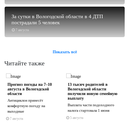
За сутки в Вологодской области в 4 ДТП
пострадали 5 человек
7 августа
Показать всё
Читайте также
в
Прогноз погоды на 7–10
13 тысяч родителей в
августа в Вологодской
Вологодской области
области
получили новую семейную
выплату
Антициклон принесёт
ы
Выплата части подоходного
комфортную погоду на
s
ne
налога стартовала 1 июня
выходные
5 августа
7 августа