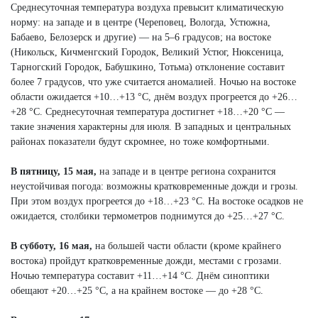
Среднесуточная температура воздуха превысит климатическую
норму: на западе и в центре (Череповец, Вологда, Устюжна,
Бабаево, Белозерск и другие) — на 5–6 градусов; на востоке
(Никольск, Кичменгский Городок, Великий Устюг, Нюксеница,
Тарногский Городок, Бабушкино, Тотьма) отклонение составит
более 7 градусов, что уже считается аномалией. Ночью на востоке
области ожидается +10…+13 °C, днём воздух прогреется до +26…
+28 °C. Среднесуточная температура достигнет +18…+20 °C —
такие значения характерны для июля. В западных и центральных
районах показатели будут скромнее, но тоже комфортными.
В пятницу, 15 мая,
на западе и в центре региона сохранится
неустойчивая погода: возможны кратковременные дожди и грозы.
При этом воздух прогреется до +18…+23 °C. На востоке осадков не
ожидается, столбики термометров поднимутся до +25…+27 °C.
В субботу, 16 мая,
на большей части области (кроме крайнего
востока) пройдут кратковременные дожди, местами с грозами.
Ночью температура составит +11…+14 °C. Днём синоптики
обещают +20…+25 °C, а на крайнем востоке — до +28 °C.