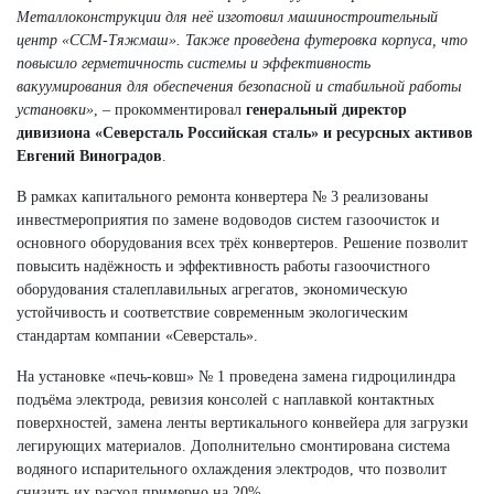
Металлоконструкции для неё изготовил машиностроительный
центр «ССМ-Тяжмаш». Также проведена футеровка корпуса, что
повысило герметичность системы и эффективность
вакуумирования для обеспечения безопасной и стабильной работы
установки»
, – прокомментировал
генеральный директор
дивизиона «Северсталь Российская сталь» и ресурсных активов
Евгений Виноградов
.
В рамках капитального ремонта конвертера № 3 реализованы
инвестмероприятия по замене водоводов систем газоочисток и
основного оборудования всех трёх конвертеров. Решение позволит
повысить надёжность и эффективность работы газоочистного
оборудования сталеплавильных агрегатов, экономическую
устойчивость и соответствие современным экологическим
стандартам компании «Северсталь».
На установке «печь‑ковш» № 1 проведена замена гидроцилиндра
подъёма электрода, ревизия консолей с наплавкой контактных
поверхностей, замена ленты вертикального конвейера для загрузки
легирующих материалов. Дополнительно смонтирована система
водяного испарительного охлаждения электродов, что позволит
снизить их расход примерно на 20%.