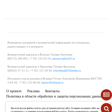
Размещение рекламной и коммерческой информации на телеканалах,
радиостанциях и в интернете.
Коммерческий директор в Вологде Татьяна Антонова
8(8172) 280-003, +7 921 235-03-54,
antonova@ers35.ru
Коммерческий директор в Череповце Татьяна Крохмаль
8(8202) 57-11-11, +7 921 121-59-44,
tvkrohmal@35media.ru
Начальник отдела рекламы в Великом Устюге Екатерина Вьюжанина 8(81738)
2-04-44, +7 921 125-06-40,
katrinv81@mail.ru
О проекте
Реклама
Контакты
Политика в области обработки и защиты персональных данных
Мы используем файлы cookies для улучшения работы сайта. Оставаясь на нашем сайте, вы
соглашаетесь с условиями использования файлов cookies. Чтобы ознакомиться с нашими