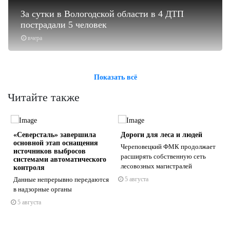
За сутки в Вологодской области в 4 ДТП
пострадали 5 человек
вчера
Показать всё
Читайте также
«Северсталь» завершила
Дороги для леса и людей
основной этап оснащения
Череповецкий ФМК продолжает
источников выбросов
расширять собственную сеть
системами автоматического
лесовозных магистралей
контроля
Данные непрерывно передаются
5 августа
s
ne
в надзорные органы
5 августа