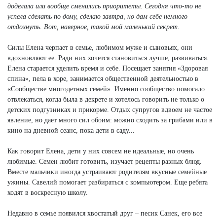
доделала или вообще сменились приоритеты. Сегодня что-то не
успела сделать по дому, сделаю завтра, но дам себе немного
отдохнуть. Вот, наверное, такой мой маленький секрет.
Силы Елена черпает в семье, любимом муже и сыновьях, они
вдохновляют ее. Ради них хочется становиться лучше, развиваться.
Елена старается уделить время и себе. Посещает занятия «Здоровая
спина», пела в хоре, занимается общественной деятельностью в
«Сообществе многодетных семей». Именно сообщество помогало
отвлекаться, когда была в декрете и хотелось говорить не только о
детских подгузниках и прикорме. Отдых супругов вдвоем не частое
явление, но дает много сил обоим: можно сходить за грибами или в
кино на дневной сеанс, пока дети в саду...
Как говорит Елена, дети у них совсем не идеальные, но очень
любимые. Семен любит готовить, изучает рецепты разных блюд.
Вместе мальчики иногда устраивают родителям вкусные семейные
ужины. Савелий помогает разбираться с компьютером. Еще ребята
ходят в воскресную школу.
Недавно в семье появился хвостатый друг – песик Санек, его все