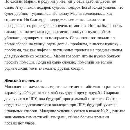
По словам Марии, в роду ни у нее, ни у отца девочек двоен не
было. А тут такой подарок судьбы, подарок Бога! Когда узнали, что
будет двойня, - удивились. Поначалу Мария волновалась, как
справится. Но благодаря поддержке семьи все сложности
преодолели: старшие девочки очень помогали. Иногда было очень
сложно: когда девочки одновременно плачут и нужно обеих
убаюкать, одновременно покормить. Сложности возникали во
время сборов на улицу: одеть детей - проблема, вынести коляску -
проблема, так как лифты и лестничные пролеты не предназначены
для двухместных колясок... Мария говорит, что не нужно бояться
просить помощи. Когда ей было сложно, помогали не только
родные люди, но и знакомые, друзья, соседи.
Женский коллектив
Многодетная мама отмечает, что все ее дети – абсолютно разные по
характеру. Объединяет их любовь друг к другу, дружба. Старшая
дочь учится в ЧГУ, она будущий программный инженер. София -
студентка педагогического колледжа при ЧГУ, будущий учитель
начальных классов. Младшие успешно учатся в школе № 21, раньше
занимались гимнастикой, танцами, сейчас больше времени
посвящают учебе.