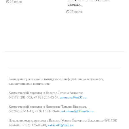
26 июля
s
ne
сколько...
25 июля
Размещение рекламной и коммерческой информации на телеканалах,
радиостанциях и в интернете.
Коммерческий директор в Вологде Татьяна Антонова
8(8172) 280-003, +7 921 235-03-54,
antonova@ers35.ru
Коммерческий директор в Череповце Татьяна Крохмаль
8(8202) 57-11-11, +7 921 121-59-44,
tvkrohmal@35media.ru
Начальник отдела рекламы в Великом Устюге Екатерина Вьюжанина 8(81738)
2-04-44, +7 921 125-06-40,
katrinv81@mail.ru