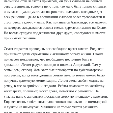
мальчиков отец является примером, он учит сыновей не бояться
ответственности, говорит им о том, что мало быть только сильным
и смелым, нужно уметь договариваться, находить выгодные для
всех решения. Где-то в воспитании сыновей более требователен и
строг отец, а где-то - мама. Как признается Александр, все мелочи,
из которых складывается основа семьи, держатся именно на Елене.
Но всегда супруги поддерживают друг друга, советуются и вместе
принимают решение.
Семья старается проводить все свободное время вместе. Родители
прививают детям стремление к активному образу жизни. Своим
примером показывают, что необходимо постоянно быть в
движении. Летом радуют поездки в поселок Андогский. Там у
семьи дом, огород. Дом этот был приобретен по губернаторской
программе, когда многодетным семьям вместо земли можно было
получить денежную компенсацию. Летом семья любит ходить на
речку, в лес за грибами и ягодами. Ребята помогают по хозяйству:
косят траву, поливают, носят дрова, помогают с ремонтом. На
участке папа с сыновьями поставили детскую площадку с качелями.
Еще все очень любят, когда папа готовит шашлыки - с помидоркой
и лучком на шампурах. Мальчики не только учатся разжигать
костер, но и иногда сами жарят мясо на решетке.