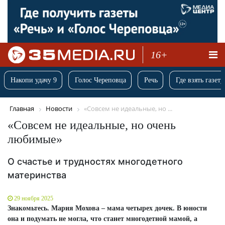
16+
Накопи удачу 9
Голос Череповца
Речь
Где взять газету
Главная
Новости
«Совсем не идеальные, но ...
«Совсем не идеальные, но очень
любимые»
О счастье и трудностях многодетного
материнства
29 ноября 2025
Знакомьтесь. Мария Мохова – мама четырех дочек. В юности
она и подумать не могла, что станет многодетной мамой, а