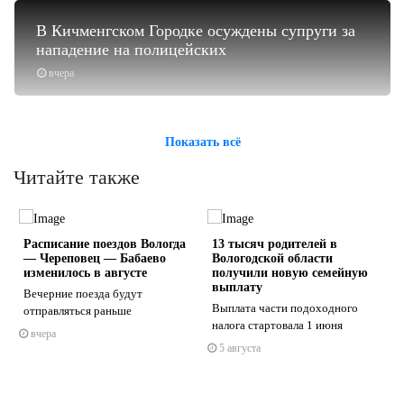
В Кичменгском Городке осуждены супруги за
нападение на полицейских
вчера
Показать всё
Читайте также
Расписание поездов Вологда
13 тысяч родителей в
— Череповец — Бабаево
Вологодской области
изменилось в августе
получили новую семейную
выплату
Вечерние поезда будут
Выплата части подоходного
отправляться раньше
s
ne
налога стартовала 1 июня
вчера
5 августа