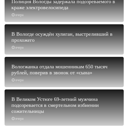
Полиция Вологды задержала подозреваемого в
краже электровелосипеда
вчера
В Вологде осуждён хулиган, выстреливший в
прохожего
вчера
Вологжанка отдала мошенникам 650 тысяч
рублей, поверив в звонок от «сына»
вчера
В Великом Устюге 69-летний мужчина
подозревается в смертельном избиении
сожительницы
вчера