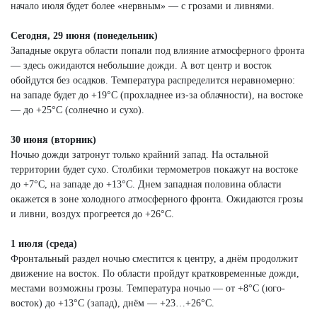
начало июля будет более «нервным» — с грозами и ливнями.
Сегодня, 29 июня (понедельник)
Западные округа области попали под влияние атмосферного фронта
— здесь ожидаются небольшие дожди. А вот центр и восток
обойдутся без осадков. Температура распределится неравномерно:
на западе будет до +19°С (прохладнее из-за облачности), на востоке
— до +25°С (солнечно и сухо).
30 июня (вторник)
Ночью дожди затронут только крайний запад. На остальной
территории будет сухо. Столбики термометров покажут на востоке
до +7°С, на западе до +13°С. Днем западная половина области
окажется в зоне холодного атмосферного фронта. Ожидаются грозы
и ливни, воздух прогреется до +26°С.
1 июля (среда)
Фронтальный раздел ночью сместится к центру, а днём продолжит
движение на восток. По области пройдут кратковременные дожди,
местами возможны грозы. Температура ночью — от +8°С (юго-
восток) до +13°С (запад), днём — +23…+26°С.