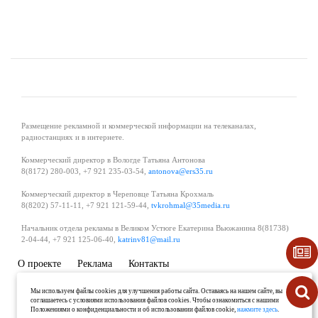
Размещение рекламной и коммерческой информации на телеканалах,
радиостанциях и в интернете.
Коммерческий директор в Вологде Татьяна Антонова
8(8172) 280-003, +7 921 235-03-54,
antonova@ers35.ru
Коммерческий директор в Череповце Татьяна Крохмаль
8(8202) 57-11-11, +7 921 121-59-44,
tvkrohmal@35media.ru
Начальник отдела рекламы в Великом Устюге Екатерина Вьюжанина 8(81738)
2-04-44, +7 921 125-06-40,
katrinv81@mail.ru
О проекте
Реклама
Контакты
Политика в области обработки и защиты персональных данных
Мы используем файлы cookies для улучшения работы сайта. Оставаясь на нашем сайте, вы
соглашаетесь с условиями использования файлов cookies. Чтобы ознакомиться с нашими
Положениями о конфиденциальности и об использовании файлов cookie,
нажмите здесь
.