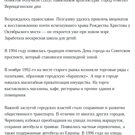
объектов получили статус памятников архитектуры. Город отметил
Верещагинские дни.
Возрождалось православие. Позгалеву удалось привлечь меценатов
к восстановлению почти исчезнувшего храма Рождества Христова у
Октябрьского моста — он откроется уже при новом мэре.
Заработала воскресная школа для детей.
В 1994 году появилась традиция отмечать День города на Советском
проспекте, который становился пешеходной зоной.
В ноябре 1992-го на месте старого рынка возникли торговые ряды с
палатками, образовав городскую «барахолку». А еще в городе
началась масштабная приватизация имущества. На торги
выставлялись магазины, кафе, рестораны и прочие здания и
помещения.
Важной заслугой городских властей стало сохранение и развитие
общественного транспорта. В отличие от многих других городов,
Череповец избежал преобладания на улицах полчищ маршруток,
сохранив автобусы и трамваи. Появились частные перевозчики, а
также подержанные автобусы из Европы. В 1996 году на улицы