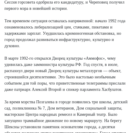
Сессия горсовета одобрила его кандидатуру, и Череповец получил
первого мэра в новейшей истории.
Тем временем ситуация оставалась напряженной: начало 1992 года
ознаменовалось либерализацией цен, стачками, пикетами и
задержками зарплат. Ухудшилась криминогенная обстановка, но
город продолжал развиваться инфраструктурно, культурно и
духовно.
В марте 1992-го открылся Дворец культуры «Аммофос», чему
удивилась даже замминистра культуры РФ. Год спустя, в июле,
распахнул двери новый Дворец культуры металлургов — объект,
строившийся десятилетиями. Это было настолько необычным
событием для той поры, что приветственные телеграммы прислали
даже патриарх Алексий Второй и спикер парламента Хасбулатов.
За время мэрства Позгалева в городе появились три школы, детский
сад, поликлиника № 7, Дом ветеранов, Дом социальной защиты,
мастерские Центра народных ремесел и Камерный театр. Было
запущено трамвайное движение по новому маршруту. На берегу
Шексны установили памятник основателям города, а десятки