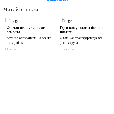
Читайте также
Фонтан открыли после
Где и кому готовы больше
ремонта
платить
Хоть и с опозданием, но все же
О том, как трансформируется
он заработал
рынок труда
вчера
6 августа
s
ne