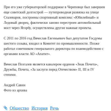
При его уже губернаторской поддержке в Череповце был завершен
еще советский долгострой — путепроводная развязка на улице
Сталеваров, построены спортивный комплекс «Юбилейный» и
Ледовый дворец, фактически заново перестроен автомобильный
мост через Ягорбу, осуществлены другие важные проекты.
С 2011 по 2016 год Вячеслав Евгеньевич был депутатом Госдумы
шестого созыва, входил в Комитет по промышленности. Позже
работал советником генерального директора по взаимодействию с
органами власти АО «Апатит».
Вячеслав Позгалев является кавалером орденов «Знак Почета»,
Дружбы, Почета, «За заслуги перед Отечеством» II, III и IV
степени.
Андрей Савин
Фото из архива
Общество
История
Речь