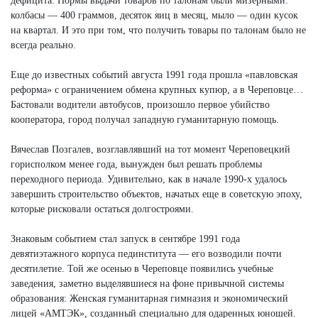
дефицита. Нормы выдачи товаров по талонам были мизерными:
колбасы — 400 граммов, десяток яиц в месяц, мыло — один кусок
на квартал. И это при том, что получить товары по талонам было не
всегда реально.
Еще до известных событий августа 1991 года прошла «павловская
реформа» с ограничением обмена крупных купюр, а в Череповце…
Бастовали водители автобусов, произошло первое убийство
кооператора, город получал западную гуманитарную помощь.
Вячеслав Позгалев, возглавлявший на тот момент Череповецкий
горисполком менее года, вынужден был решать проблемы
переходного периода. Удивительно, как в начале 1990-х удалось
завершить строительство объектов, начатых еще в советскую эпоху,
которые рисковали остаться долгостроями.
Знаковым событием стал запуск в сентябре 1991 года
девятиэтажного корпуса пединститута — его возводили почти
десятилетие. Той же осенью в Череповце появились учебные
заведения, заметно выделявшиеся на фоне привычной системы
образования: Женская гуманитарная гимназия и экономический
лицей «АМТЭК», созданный специально для одаренных юношей.