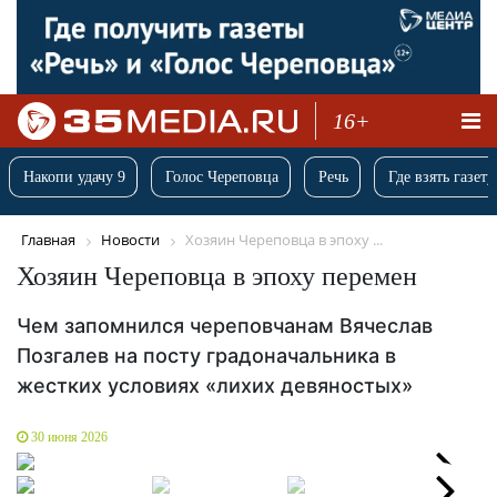
16+
Накопи удачу 9
Голос Череповца
Речь
Где взять газету
Главная
Новости
Хозяин Череповца в эпоху ...
Хозяин Череповца в эпоху перемен
Чем запомнился череповчанам Вячеслав
Позгалев на посту градоначальника в
жестких условиях «лихих девяностых»
30 июня 2026