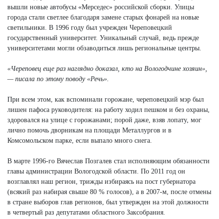
вышли новые автобусы «Мерседес» российской сборки. Улицы
города стали светлее благодаря замене старых фонарей на новые
светильники. В 1996 году был учрежден Череповецкий
государственный университет. Уникальный случай, ведь прежде
университетами могли обзаводиться лишь региональные центры.
«Череповец еще раз наглядно доказал, кто на Вологодчине хозяин»,
— писала по этому поводу «Речь».
При всем этом, как вспоминали горожане, череповецкий мэр был
лишен пафоса руководителя: на работу ходил пешком и без охраны,
здоровался на улице с горожанами; порой даже, взяв лопату, мог
лично помочь дворникам на площади Металлургов и в
Комсомольском парке, если выпало много снега.
В марте 1996-го Вячеслав Позгалев стал исполняющим обязанности
главы администрации Вологодской области. По 2011 год он
возглавлял наш регион, трижды избираясь на пост губернатора
(всякий раз набирая свыше 80 % голосов), а в 2007-м, после отмены
в стране выборов глав регионов, был утвержден на этой должности
в четвертый раз депутатами областного Заксобрания.