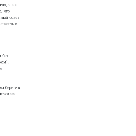
ня, я вас
, что
нный совет
спасать в
и без
ком).
ше
вы берете в
бирки на