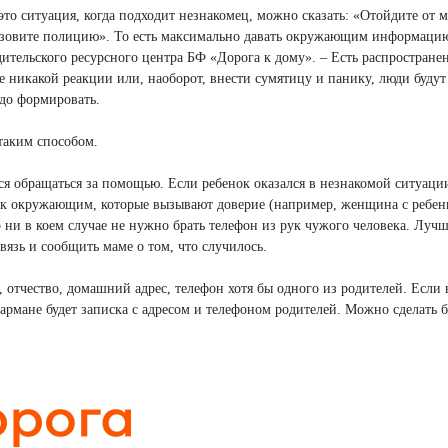
это ситуация, когда подходит незнакомец, можно сказать: «Отойдите от ме
 позовите полицию». То есть максимально давать окружающим информацию
ительского ресурсного центра БФ «Дорога к дому». – Есть распростране
е никакой реакции или, наоборот, внести сумятицу и панику, люди будут 
адо формировать.
 таким способом.
ься обращаться за помощью. Если ребенок оказался в незнакомой ситуаци
ли к окружающим, которые вызывают доверие (например, женщина с ребен
ни в коем случае не нужно брать телефон из рук чужого человека. Луч
язь и сообщить маме о том, что случилось.
 отчество, домашний адрес, телефон хотя бы одного из родителей. Если 
кармане будет записка с адресом и телефоном родителей. Можно сделать 