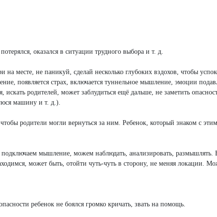
потерялся, оказался в ситуации трудного выбора и т. д.
и на месте, не паникуй, сделай несколько глубоких вздохов, чтобы успок
иение, появляется страх, включается туннельное мышление, эмоции пода
, искать родителей, может заблудиться ещё дальше, не заметить опаснос
юся машину и т. д.).
, чтобы родители могли вернуться за ним. Ребенок, который знаком с эти
ы подключаем мышление, можем наблюдать, анализировать, размышлять.
аходимся, может быть, отойти чуть-чуть в сторону, не меняя локации. Мо
пасности ребенок не боялся громко кричать, звать на помощь.