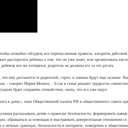
 чтобы спокойно обсудить все перечисленные правила, алгоритм действий
о расспросить ребенка о том, что он уже знает, или организовать наст
 ребенок все же потерялся, родители не должны его за это ругать.
, что ему достанется от родителей, стресс и паника будут еще сильнее. В
ия, - говорит Мария Мезина. - Если в семье решают трудности совместно
уациях будет сохранять спокойствие, знать, что его уже ищут.
рога к дому», член Общественной палаты РФ и общественного совета 
 должны рассказывать детям о правилах безопасности, формировать навык
ции, обращаться за помощью и выстраивать доверительные отношения со
и о личных границах, безопасности в интернете, поведении в обществен