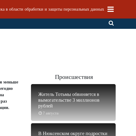
ка в области обработки и защиты персональных данных
Происшествия
ся меньше
жегодно
Житель Тотьмы обвиняется в
на
вымогательстве 3 миллионов
 раз
рублей
ации.
7 августа
В Нюксенском округе подростки