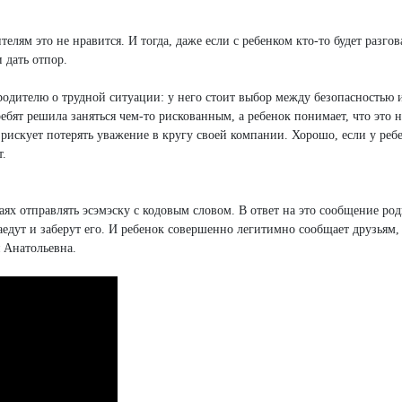
телям это не нравится. И тогда, даже если с ребенком кто-то будет разго
 дать отпор.
родителю о трудной ситуации: у него стоит выбор между безопасностью 
ебят решила заняться чем-то рискованным, а ребенок понимает, что это н
 рискует потерять уважение в кругу своей компании. Хорошо, если у ребе
т.
чаях отправлять эсэмэску с кодовым словом. В ответ на это сообщение ро
заедут и заберут его. И ребенок совершенно легитимно сообщает друзьям, 
 Анатольевна.