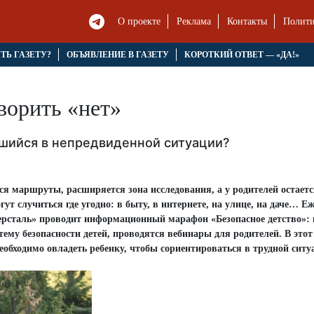
О проекте
Реклама
Контакты
Полити
ЯТЬ ГАЗЕТУ?
ОБЪЯВЛЕНИЕ В ГАЗЕТУ
КОРОТКИЙ ОТВЕТ — «ДА!»
ворить «нет»
вшийся в непредвиденной ситуации?
я маршруты, расширяется зона исследования, а у родителей остает
т случиться где угодно: в быту, в интернете, на улице, на даче… Е
ерсталь» проводит информационный марафон «Безопасное детство»: 
му безопасности детей, проводятся вебинары для родителей. В этот
обходимо овладеть ребенку, чтобы сориентироваться в трудной ситу