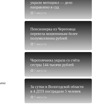
украли мотоцикл — дело
направлено в суд
7 августа
Пенсионерка из Череповца
перевела мошенникам более
полумиллиона рублей
7 августа
Череповчанка украла со счёта
сестры 144 тысячи рублей
7 августа
ьяна
За сутки в Вологодской области
в 4 ДТП пострадали 5 человек
7 августа