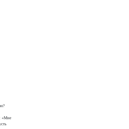
ью?
: «Мне
усть