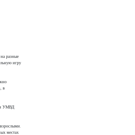
 на разные
ольную игру
ажно
, в
при УМВД
 взрослыми.
ных местах