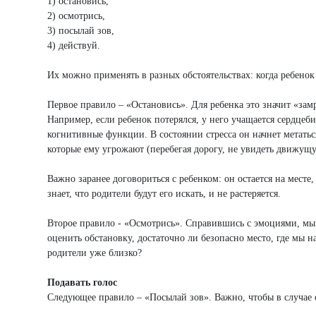
1) остановись,
2) осмотрись,
3) посылай зов,
4) действуй.
Их можно применять в разных обстоятельствах: когда ребенок 
Первое правило – «Остановись». Для ребенка это значит «замр
Например, если ребенок потерялся, у него учащается сердцеб
когнитивные функции. В состоянии стресса он начнет метаться
которые ему угрожают (перебегая дорогу, не увидеть движущу
Важно заранее договориться с ребенком: он остается на месте
знает, что родители будут его искать, и не растеряется.
Второе правило - «Осмотрись». Справившись с эмоциями, м
оценить обстановку, достаточно ли безопасно место, где мы н
родители уже близко?
Подавать голос
Следующее правило – «Посылай зов». Важно, чтобы в случае о