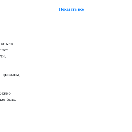
Показать всё
оиться».
вляют
тей,
м правилом,
 Важно
жет быть,