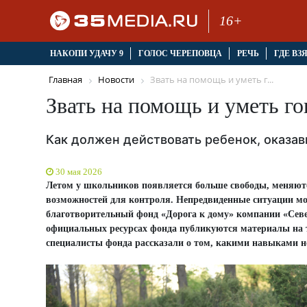
16+
НАКОПИ УДАЧУ 9
ГОЛОС ЧЕРЕПОВЦА
РЕЧЬ
ГДЕ ВЗ
Главная
Новости
Звать на помощь и уметь г...
Звать на помощь и уметь го
Как должен действовать ребенок, оказа
30 мая 2026
Летом у школьников появляется больше свободы, меняютс
возможностей для контроля. Непредвиденные ситуации могу
благотворительный фонд «Дорога к дому» компании «Сев
официальных ресурсах фонда публикуются материалы на те
специалисты фонда рассказали о том, какими навыками не