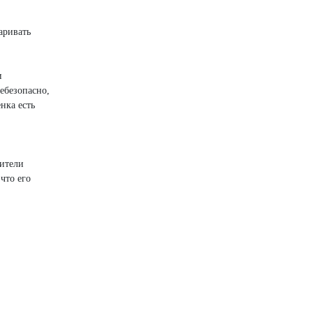
варивать
и
ебезопасно,
нка есть
дители
что его