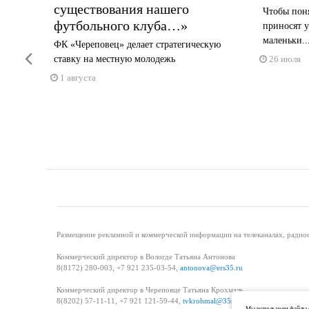
существования нашего
Чтобы поня
футбольного клуба…»
 № 124.
приносят у
маленьки..
ФК «Череповец» делает стратегическую
Previous
ставку на местную молодежь
26 июля
1 августа
Размещение рекламной и коммерческой информации на телеканалах, радиос
Коммерческий директор в Вологде Татьяна Антонова
8(8172) 280-003, +7 921 235-03-54,
antonova@ers35.ru
Коммерческий директор в Череповце Татьяна Крохмаль
8(8202) 57-11-11, +7 921 121-59-44,
tvkrohmal@35media.ru