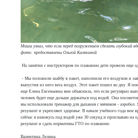
Миша узнал, что если перед погружением сделать глубокий в
фото: предоставлены Ольгой Калякиной
На занятии с инструктором по плаванию дети провели еще од
- Мы положили шайбу в пакет, наполнили его воздухом и завя
выпустив из него весь воздух. Этот пакет пошел ко дну. Я по
еще Елена Евгеньевна мне объяснила, что если регулярно вып
человек будет еще дольше держаться под водой. Она посовет
мы использовали тренажер для дыхания с мячиком - аэробол.
результат и укрепляют здоровье. В начале учебного года мое
сейчас я нахожусь под водой уже 30 секунд и проплываю на о
результат и сдать нормативы ГТО по плаванию.
Валентина Лелина