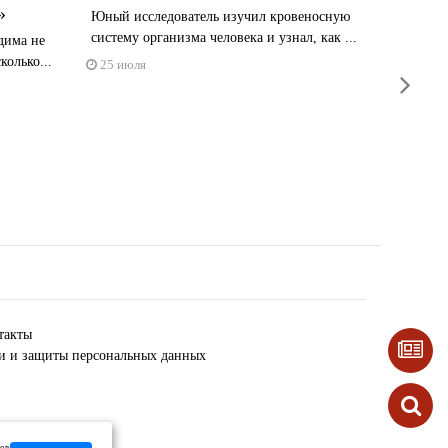
»
шоти
Юный исследователь изучил кровеносную
систему организма человека и узнал, как ...
дима не
Воспита
колько...
путешест
25 июля
next
21 июл
такты
ки и защиты персональных данных