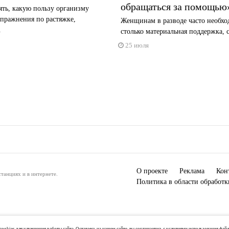
обращаться за помощью
ть, какую пользу организму
пражнения по растяжке,
Женщинам в разводе часто необхо
.
столько материальная поддержка, с
25 июля
О проекте
Реклама
Кон
танциях и в интернете.
Политика в области обработ