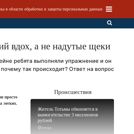
ка в области обработки и защиты персональных данных
ий вдох, а не надутые щеки
сейне ребята выполняли упражнение и он
: почему так происходит? Ответ на вопрос
Происшествия
ли просто
а легких.
Житель Тотьмы обвиняется в
вымогательстве 3 миллионов
рублей
вчера