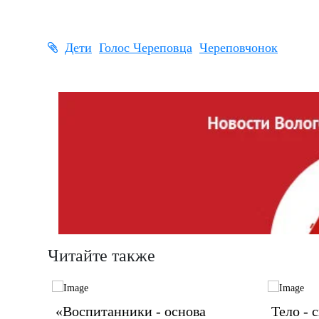
Дети
Голос Череповца
Череповчонок
Читайте также
ет?
«Воспитанники - основа
Тело - 