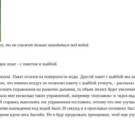
дох, то он сможет дольше находиться под водой.
ин опыт - с пакетом и шайбой.
зали. Пакет остался на поверхности воды. Другой пакет с шайбой мы за
нял, что именно воздух не позволял пакету с шайбой утонуть, - рассказа
олнять упражнения на развитие дыхания, то объем легких будет увеличив
овала мне несколько таких упражнений, например «поплавок» и «вдох-вы
 Я стараюсь выполнять эти упражнения постоянно, потому что они улуч
 время нахождения под водой было 20 секунд и я проплывал половину бас
дном вдохе весь бассейн. Но я буду продолжать тренировки, чтоб еще ул