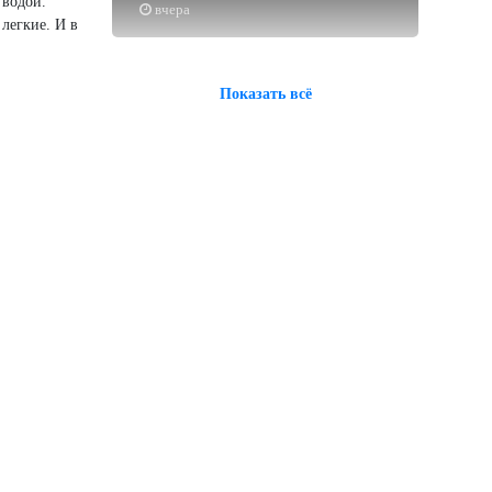
 водой.
вчера
 легкие. И в
Показать всё