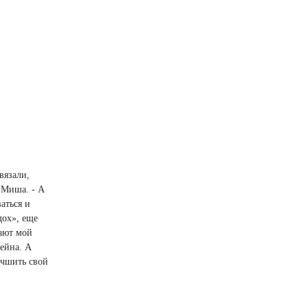
вязали,
л Миша. - А
аться и
дох», еще
шают мой
сейна. А
учшить свой