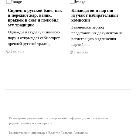
Сириец в русской бане: как
Кандидатов и партии
я пережил жар, веник,
изучают избирательные
прыжок в снег и полюбил
комиссии
эту традицию
Закончился период
Однажды в студеную зимнюю
представления документов на
s
ne
пору я открыл для себя секрет
регистрацию выдвижения
древней русской традиц...
партий и ...
2 августа
2 августа
Размещение рекламной и коммерческой информации на телеканалах,
радиостанциях и в интернете.
Коммерческий директор в Вологде Татьяна Антонова