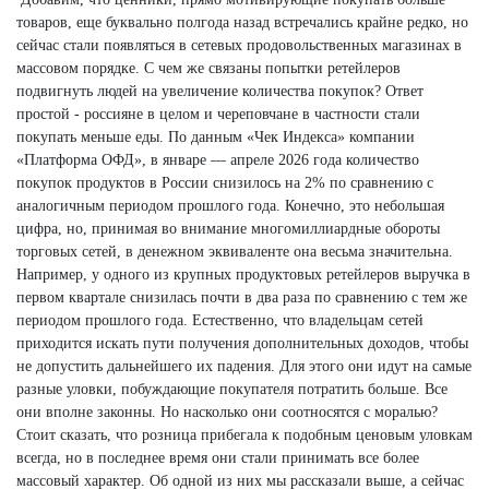
товаров, еще буквально полгода назад встречались крайне редко, но
сейчас стали появляться в сетевых продовольственных магазинах в
массовом порядке. С чем же связаны попытки ретейлеров
подвигнуть людей на увеличение количества покупок? Ответ
простой - россияне в целом и череповчане в частности стали
покупать меньше еды. По данным «Чек Индекса» компании
«Платформа ОФД», в январе — апреле 2026 года количество
покупок продуктов в России снизилось на 2% по сравнению с
аналогичным периодом прошлого года. Конечно, это небольшая
цифра, но, принимая во внимание многомиллиардные обороты
торговых сетей, в денежном эквиваленте она весьма значительна.
Например, у одного из крупных продуктовых ретейлеров выручка в
первом квартале снизилась почти в два раза по сравнению с тем же
периодом прошлого года. Естественно, что владельцам сетей
приходится искать пути получения дополнительных доходов, чтобы
не допустить дальнейшего их падения. Для этого они идут на самые
разные уловки, побуждающие покупателя потратить больше. Все
они вполне законны. Но насколько они соотносятся с моралью?
Стоит сказать, что розница прибегала к подобным ценовым уловкам
всегда, но в последнее время они стали принимать все более
массовый характер. Об одной из них мы рассказали выше, а сейчас