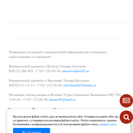
Размещение рекламной и коммерческой информации на телеканалах,
радиостанциях и в интернете.
Коммерческий директор в Вологде Татьяна Антонова
8(8172) 280-003, +7 921 235-03-54,
antonova@ers35.ru
Коммерческий директор в Череповце Татьяна Крохмаль
8(8202) 57-11-11, +7 921 121-59-44,
tvkrohmal@35media.ru
Начальник отдела рекламы в Великом Устюге Екатерина Вьюжанина 8(81738)
2-04-44, +7 921 125-06-40,
katrinv81@mail.ru
О проекте
Реклама
Контакты
Политика в области обработки и защиты персональных данных
Мы используем файлы cookies для улучшения работы сайта. Оставаясь на нашем сайте, вы
соглашаетесь с условиями использования файлов cookies. Чтобы ознакомиться с нашими
Положениями о конфиденциальности и об использовании файлов cookie,
нажмите здесь
.
Я согласен