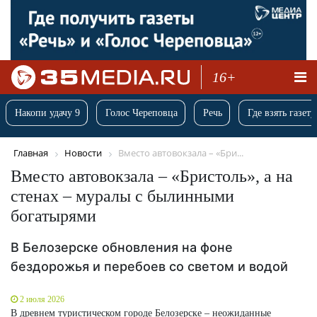
16+
Накопи удачу 9
Голос Череповца
Речь
Где взять газету
Главная
Новости
Вместо автовокзала – «Бри...
Вместо автовокзала – «Бристоль», а на
стенах – муралы с былинными
богатырями
В Белозерске обновления на фоне
бездорожья и перебоев со светом и водой
2 июля 2026
В древнем туристическом городе Белозерске – неожиданные