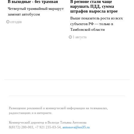
В выходные - без трамвая
В регионе стали чаще
нарушать ПДД, сумма
Четвертый трамвайный маршрут
штрафов выросла втрое
заменят автобусом
Выше показатель роста из всех
сегодня
субъектов РФ — только в
s
ne
Тамбовской области
1 августа
Размещение рекламной и коммерческой информации на телеканалах,
радиостанциях и в интернете.
Коммерческий директор в Вологде Татьяна Антонова
8(8172) 280-003, +7 921 235-03-54,
antonova@ers35.ru