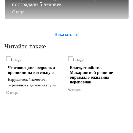
пострадали 5 человек
вчера
Показать всё
Читайте также
Череповецкие подростки
Благоустройство
проникли на котельную
Макаринской рощи не
оправдало ожидания
Нарушителей заметили
череповчан
охранники у дымовой трубы
а
вчера
вчера
s
ne