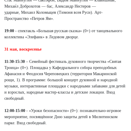
Стас Майнугин — саксофон, Вадим Майнугин — клавишные,
Михаи́л Доброхотов — бас, Александр Нестеров —
ударные, Михаил Коломыцев (Тимоня всея Руси). Арт-
Пространство «Петров Ям».
19:00
- спектакль «Большая русская сказка» (0+) от танцевального
коллектива «Элефанк» в Ледовом дворце.
31 мая, воскресенье
11:30-15:30
– Семейный фестиваль духовного творчества «Святая
Троица» (0+). Площадка у Кафедрального собора преподобных
Афанасия и Феодосия Череповецких (территория Макаринской
рощи, 1). В программе: большой концерт духовной и народной
музыки, интерактивные площадки с народными забавами для детей
и взрослых, народные мастер-классы и детские локации. Вход
свободный.
12:00-15:00
- «Уроки безопасности» (0+): познавательно-игровое
мероприятие, посвящённое Дню защиты детей в Милютинском
парке. Вход свободный.