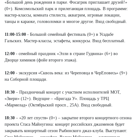
«Большой день рождения в парке. Фосагрик приглашает друзей!»
(0+). Комсомольский парк и прилегающая площадь. В программе:
мастер-классы, комната стилиста, аквагрим, игровые локации,
танцы и караоке, головоломки и многое другое. Вход свободный.
11:00-15:00
- Большой семейный фестиваль (0+) в Усадьбе
Гальских. Мастер-классы, эстафеты, конкурсы. Вход бесплатный.
12:00
- семейный праздник «Элли в стране Гудвина» (6+) во
Дворце химиков (фойе второго этажа).
12:00
- экскурсия «Сквозь века: из Череповца в ЧерЕповесь» (9+)
на Соборной площади.
18:30
– Праздничный концерт с участием исполнителей МОТ,
«Звери» (12+). Ведущие – «Бригада У». Площадь у ТРЦ
«Мармелад» (Октябрьский просп., 25А). Вход свободный.
18:30
– «20 лет спустя» (0+) – закрытие второго концертного сезона
проекта Стаса Майнугина: концерт российских джазменов будет
закрывать концертный сезон Рыбинского джаз-клуба. Выступают: