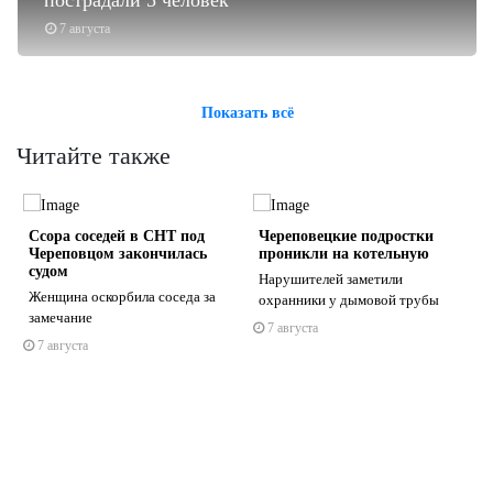
7 августа
Показать всё
Читайте также
Ссора соседей в СНТ под
Череповецкие подростки
Череповцом закончилась
проникли на котельную
судом
Нарушителей заметили
и
Женщина оскорбила соседа за
охранники у дымовой трубы
замечание
7 августа
s
ne
7 августа