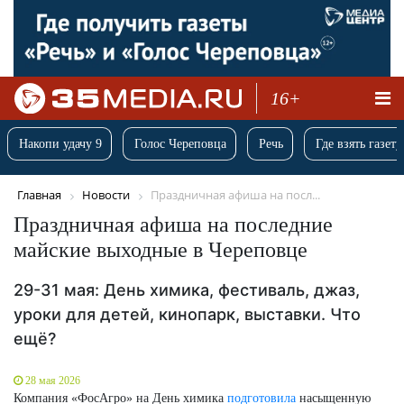
16+
Накопи удачу 9
Голос Череповца
Речь
Где взять газету
Главная
Новости
Праздничная афиша на посл...
Праздничная афиша на последние
майские выходные в Череповце
29-31 мая: День химика, фестиваль, джаз,
уроки для детей, кинопарк, выставки. Что
ещё?
28 мая 2026
Компания «ФосАгро» на День химика
подготовила
насыщенную