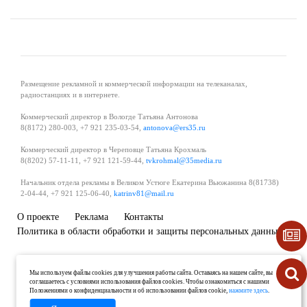
Размещение рекламной и коммерческой информации на телеканалах,
радиостанциях и в интернете.
Коммерческий директор в Вологде Татьяна Антонова
8(8172) 280-003, +7 921 235-03-54,
antonova@ers35.ru
Коммерческий директор в Череповце Татьяна Крохмаль
8(8202) 57-11-11, +7 921 121-59-44,
tvkrohmal@35media.ru
Начальник отдела рекламы в Великом Устюге Екатерина Вьюжанина 8(81738)
2-04-44, +7 921 125-06-40,
katrinv81@mail.ru
О проекте
Реклама
Контакты
Политика в области обработки и защиты персональных данных
Мы используем файлы cookies для улучшения работы сайта. Оставаясь на нашем сайте, вы
соглашаетесь с условиями использования файлов cookies. Чтобы ознакомиться с нашими
Положениями о конфиденциальности и об использовании файлов cookie,
нажмите здесь
.