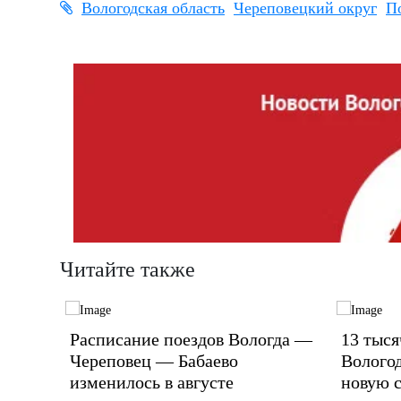
Вологодская область
Череповецкий округ
П
Читайте также
чине
Расписание поездов Вологда —
13 тыся
Череповец — Бабаево
Волого
изменилось в августе
новую 
 пятницы