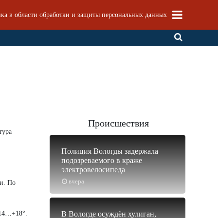
ка в области обработки и защиты персональных данных
Происшествия
тура
Полиция Вологды задержала
подозреваемого в краже
электровелосипеда
вчера
и. По
+14…+18°.
В Вологде осуждён хулиган,