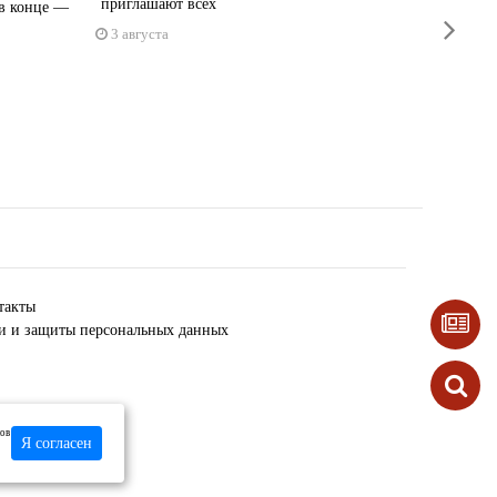
приглашают всех
 в конце —
К воскре
next
грозы
3 августа
31 июл
такты
ки и защиты персональных данных
лов
Я согласен