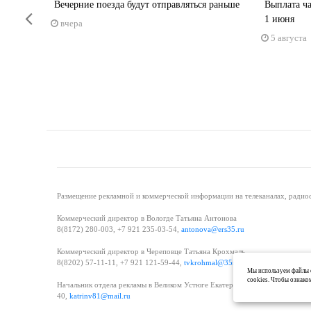
Вечерние поезда будут отправляться раньше
Выплата ча
Previous
1 июня
вчера
5 августа
Размещение рекламной и коммерческой информации на телеканалах, радиос
Коммерческий директор в Вологде Татьяна Антонова
8(8172) 280-003, +7 921 235-03-54,
antonova@ers35.ru
Коммерческий директор в Череповце Татьяна Крохмаль
8(8202) 57-11-11, +7 921 121-59-44,
tvkrohmal@35media.ru
Мы используем файлы c
cookies. Чтобы ознако
Начальник отдела рекламы в Великом Устюге Екатерина Вьюжанина 8(81738
40,
katrinv81@mail.ru