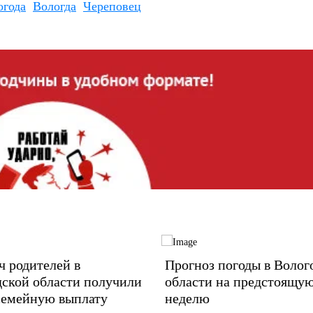
огода
Вологда
Череповец
ч родителей в
Прогноз погоды в Волог
дской области получили
области на предстоящу
семейную выплату
неделю