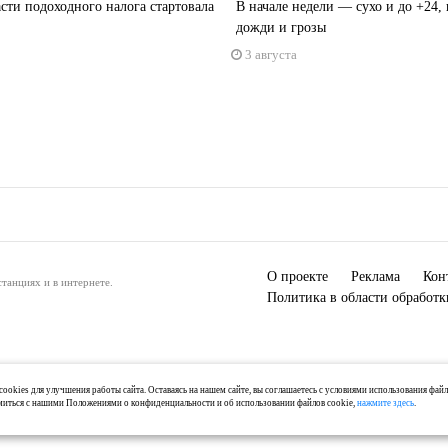
сти подоходного налога стартовала
В начале недели — сухо и до +24,
дожди и грозы
3 августа
О проекте
Реклама
Кон
танциях и в интернете.
Политика в области обработ
ookies для улучшения работы сайта. Оставаясь на нашем сайте, вы соглашаетесь с условиями использования фай
миться с нашими Положениями о конфиденциальности и об использовании файлов cookie,
нажмите здесь
.
) 2-04-44, +7 921 125-06-