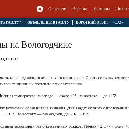
О проекте
Реклама
Контакты
Полити
ЯТЬ ГАЗЕТУ?
ОБЪЯВЛЕНИЕ В ГАЗЕТУ
КОРОТКИЙ ОТВЕТ — «ДА!»
оды на Вологодчине
ходные
 часть малоподвижного атлантического циклона. Среднесуточная темпера
етилась тенденция к постепенному потеплению.
евная температура на западе — около +9°, на востоке — до +15°.
иях возможны более низкие значения. Днём будет облачно с прояснениям
11…+15°. По востоку — без осадков, до +16…+19°.
большей территории без существенных осадков. Ночью: +2…+7°, днём: 