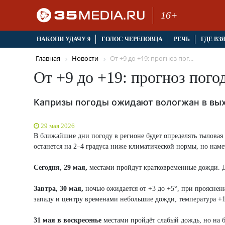
16+
НАКОПИ УДАЧУ 9
ГОЛОС ЧЕРЕПОВЦА
РЕЧЬ
ГДЕ ВЗ
Главная
Новости
От +9 до +19: прогноз пог...
От +9 до +19: прогноз пог
Капризы погоды ожидают вологжан в вы
29 мая 2026
В ближайшие дни погоду в регионе будет определять тыловая
останется на 2–4 градуса ниже климатической нормы, но нам
Сегодня, 29 мая,
местами пройдут кратковременные дожди. Дн
Завтра, 30 мая,
ночью ожидается от +3 до +5°, при прояснен
западу и центру временами небольшие дожди, температура +
31 мая в воскресенье
местами пройдёт слабый дождь, но на 