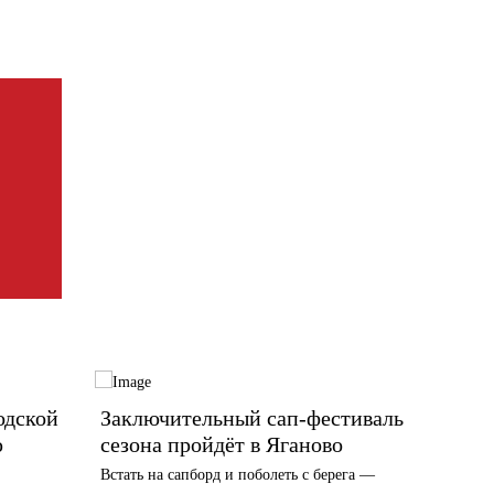
одской
Заключительный сап-фестиваль
В вых
ю
сезона пройдёт в Яганово
облас
граду
Встать на сапборд и поболеть с берега —