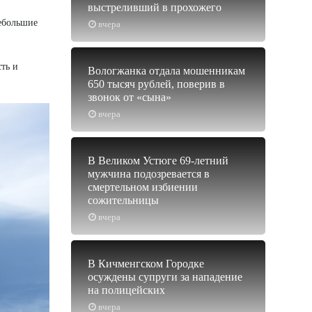
выстреливший в прохожего
небольшие
вчера
ть и
Вологжанка отдала мошенникам
650 тысяч рублей, поверив в
звонок от «сына»
вчера
В Великом Устюге 69-летний
мужчина подозревается в
смертельном избиении
сожительницы
вчера
В Кичменгском Городке
осуждены супруги за нападение
на полицейских
вчера