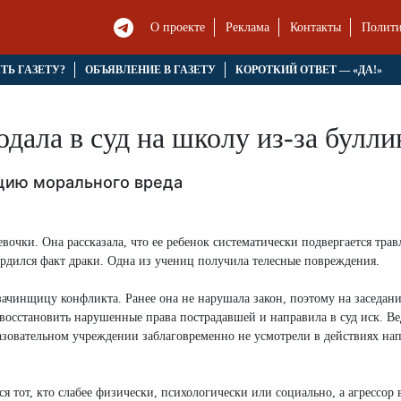
О проекте
Реклама
Контакты
Полити
ЯТЬ ГАЗЕТУ?
ОБЪЯВЛЕНИЕ В ГАЗЕТУ
КОРОТКИЙ ОТВЕТ — «ДА!»
дала в суд на школу из-за булл
цию морального вреда
очки. Она рассказала, что ее ребенок систематически подвергается трав
рдился факт драки. Одна из учениц получила телесные повреждения.
ачинщицу конфликта. Ранее она не нарушала закон, поэтому на заседан
восстановить нарушенные права пострадавшей и направила в суд иск. В
разовательном учреждении заблаговременно не усмотрели в действиях на
я тот, кто слабее физически, психологически или социально, а агрессор