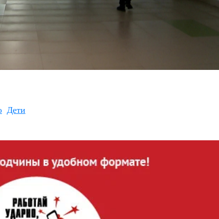
о
Дети