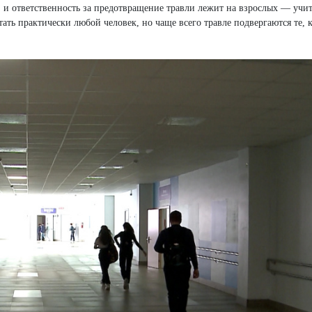
 и ответственность за предотвращение травли лежит на взрослых — учит
ть практически любой человек, но чаще всего травле подвергаются те, к