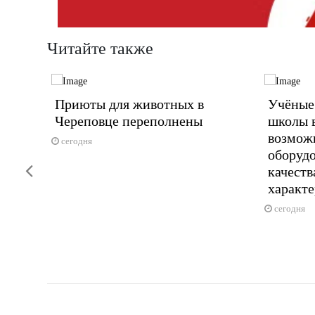
Читайте также
Приюты для животных в
Учёные
учили
Череповце переполнены
школы 
возмож
сегодня
оборуд
тартовала
Previous
качеств
характе
сегодня