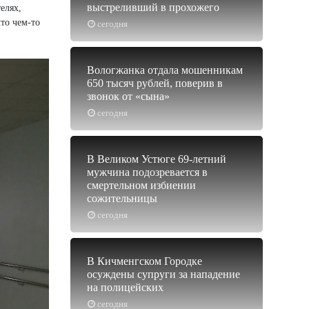
выстреливший в прохожего
елях,
то чем-то
сегодня
Вологжанка отдала мошенникам
650 тысяч рублей, поверив в
звонок от «сына»
сегодня
В Великом Устюге 69-летний
мужчина подозревается в
смертельном избиении
сожительницы
сегодня
В Кичменгском Городке
осуждены супруги за нападение
на полицейских
сегодня