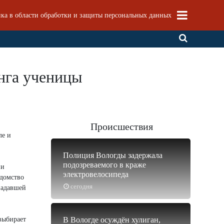
ка в области обработки и защиты персональных данных
инга ученицы
Происшествия
ле и
Полиция Вологды задержала
подозреваемого в краже
ии
электровелосипеда
едомство
сегодня
падавшей
 выбирает
В Вологде осуждён хулиган,