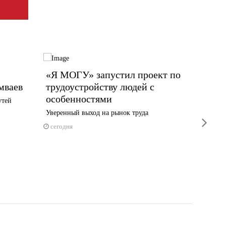
«Я МОГУ» запустил проект по
Пять 
мваев
трудоустройству людей с
спаса
особенностями
утей
вчера
Уверенный выход на рынок труда
next
сегодня