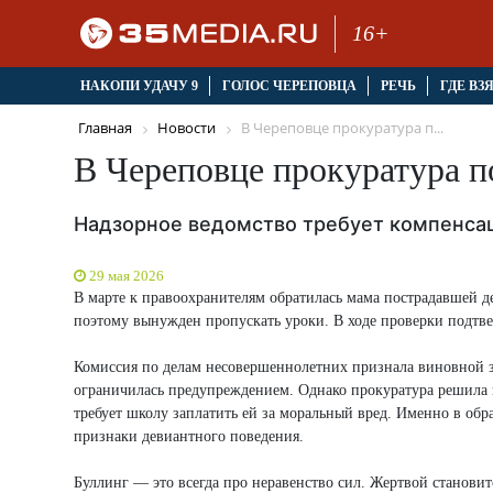
16+
НАКОПИ УДАЧУ 9
ГОЛОС ЧЕРЕПОВЦА
РЕЧЬ
ГДЕ ВЗ
Главная
Новости
В Череповце прокуратура п...
В Череповце прокуратура по
Надзорное ведомство требует компенса
29 мая 2026
В марте к правоохранителям обратилась мама пострадавшей дев
поэтому вынужден пропускать уроки. В ходе проверки подтве
Комиссия по делам несовершеннолетних признала виновной з
ограничилась предупреждением. Однако прокуратура решила 
требует школу заплатить ей за моральный вред. Именно в об
признаки девиантного поведения.
Буллинг — это всегда про неравенство сил. Жертвой становитс