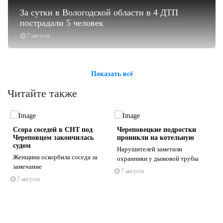
За сутки в Вологодской области в 4 ДТП
пострадали 5 человек
7 августа
Показать всё
Читайте также
Ссора соседей в СНТ под
Череповецкие подростки
Череповцом закончилась
проникли на котельную
судом
Нарушителей заметили
Женщина оскорбила соседа за
охранники у дымовой трубы
замечание
7 августа
s
ne
7 августа