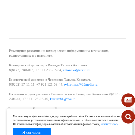
Размещение рекламной и коммерческой информации на телеканалах,
радиостанциях и в интернете.
Коммерческий директор в Вологде Татьяна Антонова
8(8172) 280-003, +7 921 235-03-54,
antonova@ers35.ru
Коммерческий директор в Череповце Татьяна Крохмаль
8(8202) 57-11-11, +7 921 121-59-44,
tvkrohmal@35media.ru
Начальник отдела рекламы в Великом Устюге Екатерина Вьюжанина 8(81738)
2-04-44, +7 921 125-06-40,
katrinv81@mail.ru
О проекте
Реклама
Контакты
Политика в области обработки и защиты персональных данных
Мы используем файлы cookies для улучшения работы сайта. Оставаясь на нашем сайте, вы
соглашаетесь с условиями использования файлов cookies. Чтобы ознакомиться с нашими
Положениями о конфиденциальности и об использовании файлов cookie,
нажмите здесь
.
Я согласен