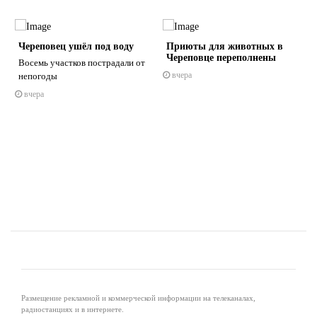
Череповец ушёл под воду
Приюты для животных в
Череповце переполнены
Восемь участков пострадали от
вчера
непогоды
вчера
s
ne
Размещение рекламной и коммерческой информации на телеканалах,
радиостанциях и в интернете.