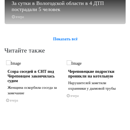
За сутки в Вологодской области в 4 ДТП
пострадали 5 человек
вчера
Показать всё
Читайте также
Ссора соседей в СНТ под
Череповецкие подростки
Череповцом закончилась
проникли на котельную
судом
Нарушителей заметили
Женщина оскорбила соседа за
охранники у дымовой трубы
замечание
вчера
s
ne
вчера