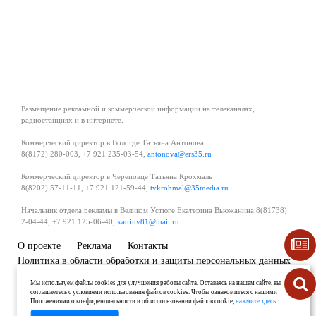
Размещение рекламной и коммерческой информации на телеканалах,
радиостанциях и в интернете.
Коммерческий директор в Вологде Татьяна Антонова
8(8172) 280-003, +7 921 235-03-54,
antonova@ers35.ru
Коммерческий директор в Череповце Татьяна Крохмаль
8(8202) 57-11-11, +7 921 121-59-44,
tvkrohmal@35media.ru
Начальник отдела рекламы в Великом Устюге Екатерина Вьюжанина 8(81738)
2-04-44, +7 921 125-06-40,
katrinv81@mail.ru
О проекте
Реклама
Контакты
Политика в области обработки и защиты персональных данных
Мы используем файлы cookies для улучшения работы сайта. Оставаясь на нашем сайте, вы
соглашаетесь с условиями использования файлов cookies. Чтобы ознакомиться с нашими
Положениями о конфиденциальности и об использовании файлов cookie,
нажмите здесь
.