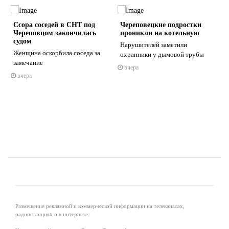
Ссора соседей в СНТ под
Череповецкие подростки
Череповцом закончилась
проникли на котельную
судом
Нарушителей заметили
Женщина оскорбила соседа за
охранники у дымовой трубы
замечание
вчера
s
ne
вчера
Размещение рекламной и коммерческой информации на телеканалах,
радиостанциях и в интернете.